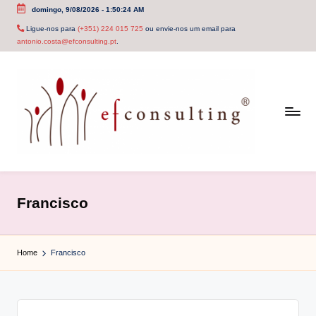
domingo, 9/08/2026
-
1:50:24 AM
Skip
Ligue-nos para
(+351) 224 015 725
ou envie-nos um email para
antonio.costa@efconsulting.pt
.
to
content
e
f
Francisco
c
o
Home
Francisco
n
s
u