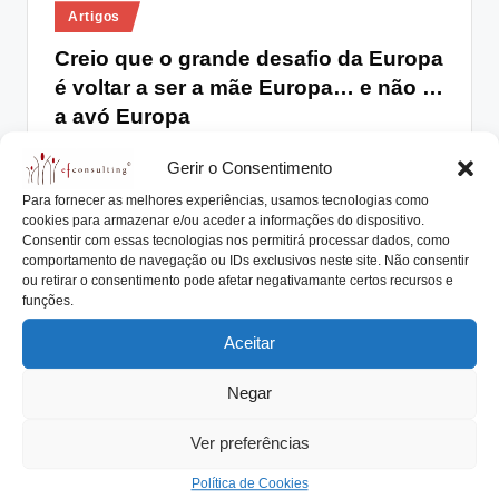
Posted
lt
Artigos
in
i
Creio que o grande desafio da Europa
é voltar a ser a mãe Europa… e não …
n
a avó Europa
g
António Nogueira da Costa
Setembro 15, 2015
.
Posted
Gerir o Consentimento
by
Uma ENTREVISTA EXCLUSIVA do Papa Francisco à
p
Para fornecer as melhores experiências, usamos tecnologias como
Renascença a não perder, pois vai surpreender.
cookies para armazenar e/ou aceder a informações do dispositivo.
t
"Tenho…
Consentir com essas tecnologias nos permitirá processar dados, como
comportamento de navegação ou IDs exclusivos neste site. Não consentir
Read More
ou retirar o consentimento pode afetar negativamante certos recursos e
funções.
Aceitar
Negar
Ver preferências
Política de Cookies