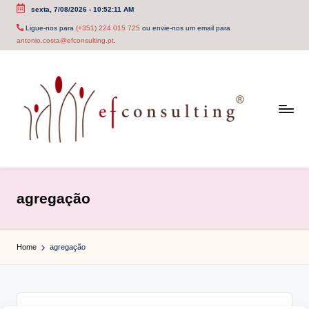
sexta, 7/08/2026
-
10:52:11 AM
Skip
Ligue-nos para
(+351) 224 015 725
ou envie-nos um email para
antonio.costa@efconsulting.pt
.
to
content
e
f
agregação
c
o
Home
agregação
n
s
u