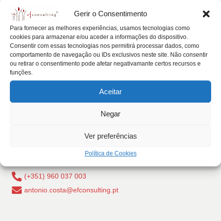
Posted
lt
Artigos
Notícias
Gerir o Consentimento
in
i
Sucessão Familiar na Empresa
Para fornecer as melhores experiências, usamos tecnologias como
cookies para armazenar e/ou aceder a informações do dispositivo.
n
António Nogueira da Costa
Julho 21, 2016
Posted
Consentir com essas tecnologias nos permitirá processar dados, como
by
g
comportamento de navegação ou IDs exclusivos neste site. Não consentir
Sucessão Familiar na Empresa foi o tema da lição de
ou retirar o consentimento pode afetar negativamante certos recursos e
síntese, apresentada hoje dia 21/07/2016,…
.
funções.
Read More
p
Aceitar
t
Negar
Ver preferências
Rua Dr Carlos Pires Felgueiras, 206 - 1, 4470-157 Cidade
Política de Cookies
da Maia, Portugal
(+351) 960 037 003
antonio.costa@efconsulting.pt