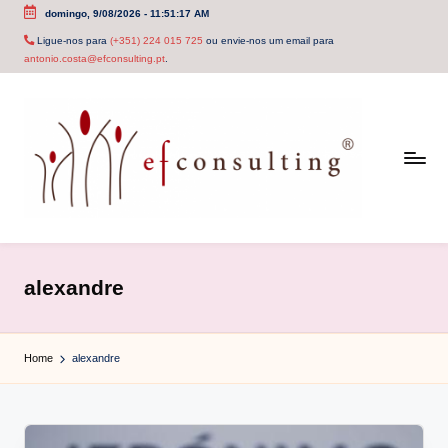
domingo, 9/08/2026
-
11:51:17 AM
Skip
Ligue-nos para
(+351) 224 015 725
ou envie-nos um email para
antonio.costa@efconsulting.pt
.
to
content
e
f
alexandre
c
o
Home
alexandre
n
s
u