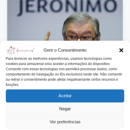
lt
i
n
g
.
Gerir o Consentimento
p
Para fornecer as melhores experiências, usamos tecnologias como
t
cookies para armazenar e/ou aceder a informações do dispositivo.
Consentir com essas tecnologias nos permitirá processar dados, como
Posted
Artigos
comportamento de navegação ou IDs exclusivos neste site. Não consentir
in
ou retirar o consentimento pode afetar negativamante certos recursos e
Que Procedimentos Profissionais
funções.
vivenciou na Empresa Familiar?
Aceitar
António Nogueira da Costa
Fevereiro 20, 2015
Posted
by
Negar
O estudo da Egon Zehnder solicitou aos inquiridos
integrados numa sociedade familiar, ou que
Ver preferências
tivessem…