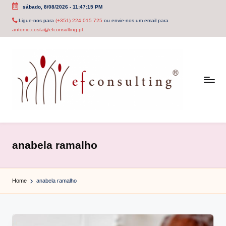
sábado, 8/08/2026
-
11:47:15 PM
Skip
Ligue-nos para
(+351) 224 015 725
ou envie-nos um email para
antonio.costa@efconsulting.pt
.
to
content
e
f
anabela ramalho
c
o
Home
anabela ramalho
n
s
u