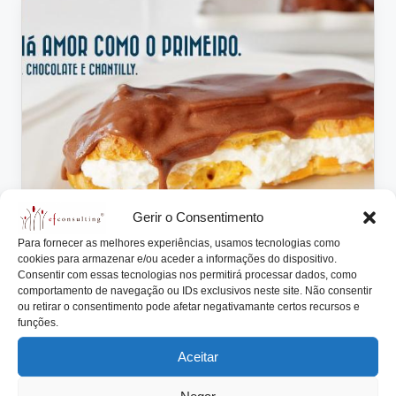
lt
i
n
g
.
p
t
Gerir o Consentimento
Posted
Artigos
in
Para fornecer as melhores experiências, usamos tecnologias como
A continuidade da Empresa Familiar
cookies para armazenar e/ou aceder a informações do dispositivo.
Consentir com essas tecnologias nos permitirá processar dados, como
assegurada por externos à Família
comportamento de navegação ou IDs exclusivos neste site. Não consentir
ou retirar o consentimento pode afetar negativamante certos recursos e
António Nogueira da Costa
Fevereiro 6, 2015
Posted
funções.
by
A conceção de um negócio suportado numa Empresa
Aceitar
detida por uma Família tem subjacente, quase…
Read More