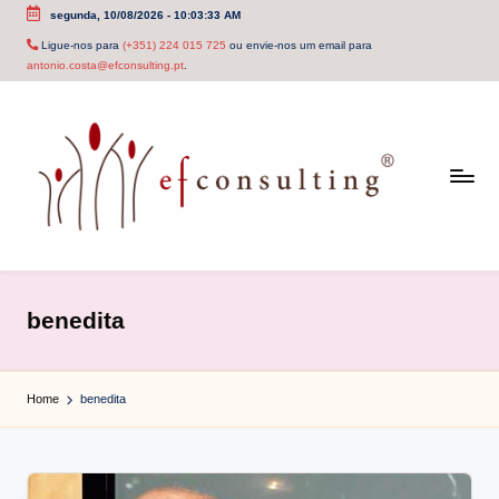
segunda, 10/08/2026
-
10:03:33 AM
Skip
Ligue-nos para
(+351) 224 015 725
ou envie-nos um email para
antonio.costa@efconsulting.pt
.
to
content
e
f
benedita
c
o
Home
benedita
n
s
u