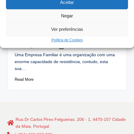
Aceitar
Posted
Artigos
in
Negar
Na sua Empresa existem
procedimentos profissionais de
Ver preferências
governo empresarial?
Política de Cookies
António Nogueira da Costa
Abril 10, 2015
Posted
by
Uma Empresa Familiar é uma organização com uma
enorme capacidade de resistência, contudo, esta
sua…
Read More
Rua Dr Carlos Pires Felgueiras, 206 - 1, 4470-157 Cidade
da Maia, Portugal