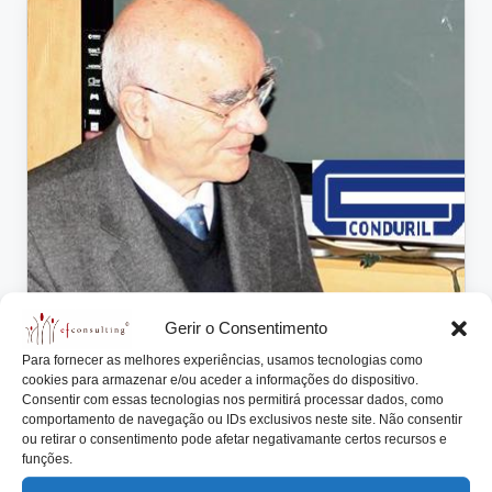
lt
i
n
g
.
p
t
Gerir o Consentimento
Para fornecer as melhores experiências, usamos tecnologias como
cookies para armazenar e/ou aceder a informações do dispositivo.
Consentir com essas tecnologias nos permitirá processar dados, como
comportamento de navegação ou IDs exclusivos neste site. Não consentir
ou retirar o consentimento pode afetar negativamante certos recursos e
funções.