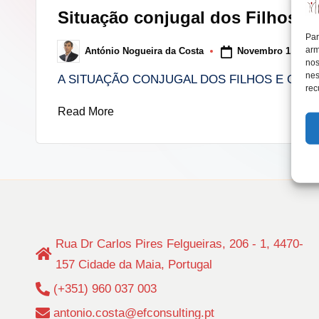
in
Situação conjugal dos Filhos e 
lt
Par
arm
Novembro 1, 2016
António Nogueira da Costa
i
Posted
nos
by
nes
A SITUAÇÃO CONJUGAL DOS FILHOS E OS R
n
rec
Read More
g
.
p
t
Rua Dr Carlos Pires Felgueiras, 206 - 1, 4470-
157 Cidade da Maia, Portugal
(+351) 960 037 003
antonio.costa@efconsulting.pt