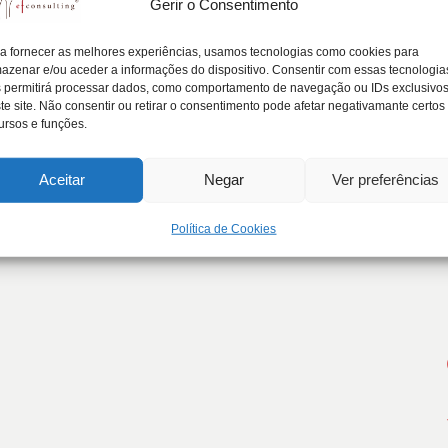
Gerir o Consentimento
os riscos do Património da Família
a fornecer as melhores experiências, usamos tecnologias como cookies para
azenar e/ou aceder a informações do dispositivo. Consentir com essas tecnologia
 permitirá processar dados, como comportamento de navegação ou IDs exclusivo
te site. Não consentir ou retirar o consentimento pode afetar negativamante certos
ISCOS AO PATRIMÔNIO DA FAMÍLIA NA AUSÊNCIA DE…
ursos e funções.
Aceitar
Negar
Ver preferências
Política de Cookies