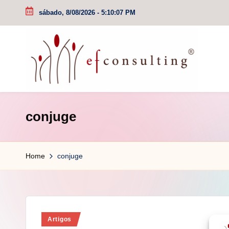
sábado, 8/08/2026
-
5:10:07 PM
Skip
to
content
e
conjuge
f
c
Home
conjuge
o
n
s
Posted
Artigos
u