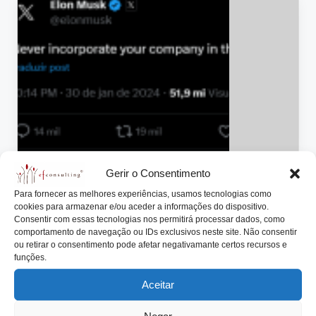
lt
i
n
g
.
p
t
Gerir o Consentimento
Posted
Artigos
Notícias
in
Para fornecer as melhores experiências, usamos tecnologias como
Passivo ou Interventivo? Os Deveres,
cookies para armazenar e/ou aceder a informações do dispositivo.
Consentir com essas tecnologias nos permitirá processar dados, como
Direitos e Poderes de um Acionista
comportamento de navegação ou IDs exclusivos neste site. Não consentir
ou retirar o consentimento pode afetar negativamante certos recursos e
António Nogueira da Costa
Fevereiro 7, 2024
Posted
funções.
by
Ser Acionista de uma empresa é responsabilizar-se
Aceitar
por um conjunto alargado de Deveres, Direitos e…
Read More