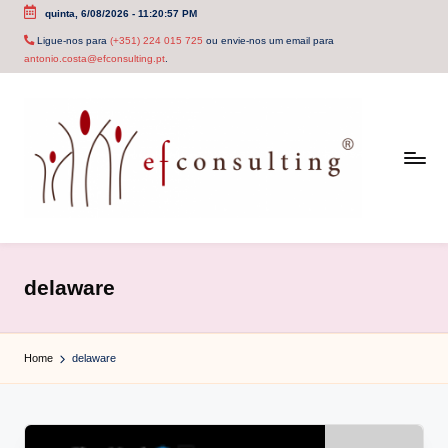
quinta, 6/08/2026
-
11:20:57 PM
Skip
Ligue-nos para
(+351) 224 015 725
ou envie-nos um email para
antonio.costa@efconsulting.pt
.
to
content
e
f
delaware
c
o
Home
delaware
n
s
u