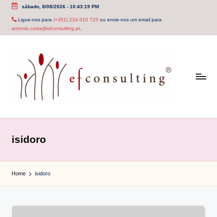
sábado, 8/08/2026
-
10:43:19 PM
Skip
Ligue-nos para
(+351) 224 015 725
ou envie-nos um email para
antonio.costa@efconsulting.pt
.
to
content
e
f
isidoro
c
o
Home
isidoro
n
s
u