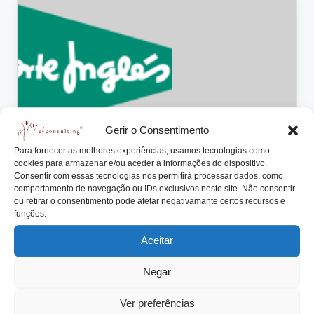
lt
i
n
g
.
p
Gerir o Consentimento
t
Para fornecer as melhores experiências, usamos tecnologias como
cookies para armazenar e/ou aceder a informações do dispositivo.
Posted
Consentir com essas tecnologias nos permitirá processar dados, como
Artigos
comportamento de navegação ou IDs exclusivos neste site. Não consentir
in
ou retirar o consentimento pode afetar negativamante certos recursos e
Sobrinho (Dimas) sucede a sobrinho
funções.
(Isidoro) do fundador do El Corte
Inglés
Aceitar
António Nogueira da Costa
Setembro 26, 2014
Posted
Negar
by
Em menos de uma semana desapareceram dois
grandes empresários espanhóis: Emílio Botín – o
Ver preferências