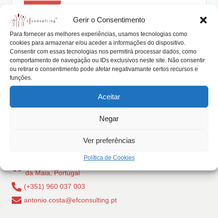
Posted
lt
Artigos
in
Gerir o Consentimento
i
A cultura da empresa familiar pode
Para fornecer as melhores experiências, usamos tecnologias como
ser um fator diferenciador
n
cookies para armazenar e/ou aceder a informações do dispositivo.
Consentir com essas tecnologias nos permitirá processar dados, como
g
António Nogueira da Costa
Setembro 4, 2015
Posted
comportamento de navegação ou IDs exclusivos neste site. Não consentir
by
As empresas familiares são geralmente tipificadas
ou retirar o consentimento pode afetar negativamante certos recursos e
.
funções.
como um sinónimo de tradição. Se se atender ao…
p
Aceitar
Read More
t
Negar
Ver preferências
Política de Cookies
Rua Dr Carlos Pires Felgueiras, 206 - 1, 4470-157 Cidade
da Maia, Portugal
(+351) 960 037 003
antonio.costa@efconsulting.pt