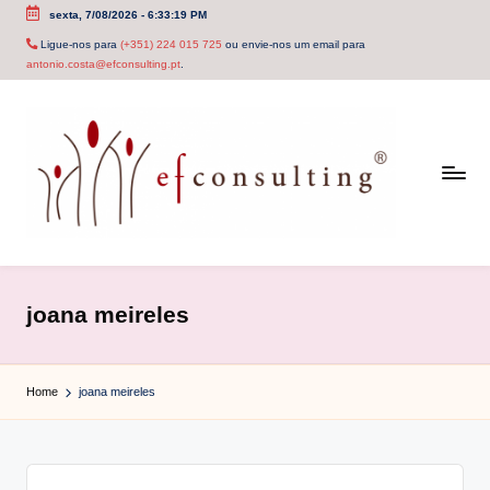
sexta, 7/08/2026
-
6:33:19 PM
Skip
Ligue-nos para
(+351) 224 015 725
ou envie-nos um email para
antonio.costa@efconsulting.pt
.
to
content
e
f
joana meireles
c
o
Home
joana meireles
n
s
u