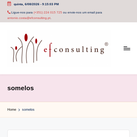
quinta, 6/08/2026
-
9:15:03 PM
Skip
Ligue-nos para
(+351) 224 015 725
ou envie-nos um email para
antonio.costa@efconsulting.pt
.
to
content
e
f
somelos
c
o
Home
somelos
n
s
u