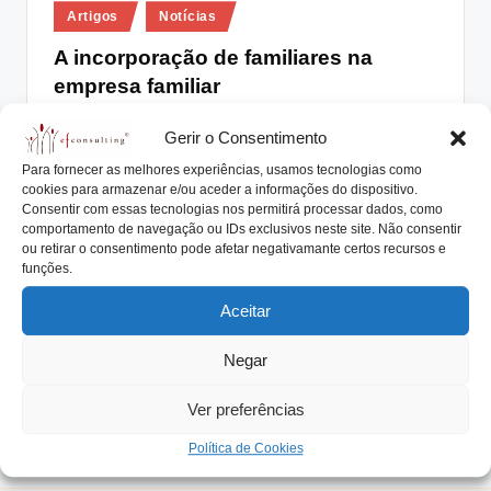
Posted
lt
Artigos
Notícias
in
i
A incorporação de familiares na
empresa familiar
n
g
António Nogueira da Costa
Outubro 27, 2017
Posted
Gerir o Consentimento
by
Ter familiares dos sócios a trabalhar na empresa por
.
Para fornecer as melhores experiências, usamos tecnologias como
eles controlada, é uma das principais…
cookies para armazenar e/ou aceder a informações do dispositivo.
p
Consentir com essas tecnologias nos permitirá processar dados, como
Read More
t
comportamento de navegação ou IDs exclusivos neste site. Não consentir
ou retirar o consentimento pode afetar negativamante certos recursos e
funções.
Aceitar
Negar
Ver preferências
Política de Cookies