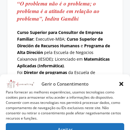
“O problema não é o problema; o
problema é a atitude em relação ao
problema”, Indira Gandhi
Curso Superior para Consultor de Empresa
Familiar
; Executive-MBA;
Curso Superior de
Direción de Recursos Humanos
e
Programa de
Alta Direción
pela Escuela de Negocios
Caixanova (IESIDE); Licenciado em
Matemáticas
Aplicadas (Informática)
.
Foi
Diretor de programas
da Escuela de
Negocios Novacaixagalicia em Portugal e é
Gerir o Consentimento
docente
em diversas entidades do ensino
Para fornecer as melhores experiências, usamos tecnologias como
superior nas áreas de
gestão,
cookies para armazenar e/ou aceder a informações do dispositivo.
empreendedorismo e marketing
; membro do
Consentir com essas tecnologias nos permitirá processar dados, como
Núcleo de Investigação do IPMaia
e
comportamento de navegação ou IDs exclusivos neste site. Não
coordenador da
Pós-graduação em Direito da
consentir ou retirar o consentimento pode afetar negativamante certos
recursos e funções.
®
Família Empresária
na Faculdade de Direito na
U. Católica do Porto.
Aceitar