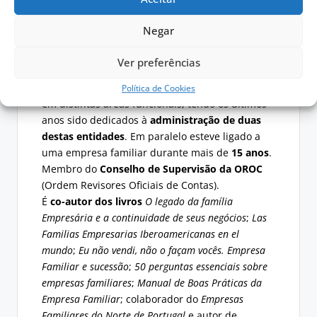
®
Ceo da
ef
consulting
, onde desenvolve o
trabalho de
consultoria a empresas familiares
e
Negar
®
famílias empresárias
, desde 2004 no âmbito da
qual desenvolveu
numerosos protocolos
Ver preferências
familiares
; grande experiência profissional em
empresas da área
financeira
(entre 88 e 2004),
Política de Cookies
em distintas áreas funcionais, tendo os últimos
anos sido dedicados à
administração de duas
destas entidades
. Em paralelo esteve ligado a
uma empresa familiar durante mais de
15 anos
.
Membro do
Conselho de Supervisão da OROC
(Ordem Revisores Oficiais de Contas).
É
co-autor dos livros
O legado da família
Empresária e a continuidade de seus negócios
;
Las
Familias Empresarias Iberoamericanas en el
mundo
;
Eu não vendi, não o façam vocês. Empresa
Familiar e sucessão
;
50 perguntas essenciais sobre
empresas familiares
;
Manual de Boas Práticas da
Empresa Familiar
; colaborador do
Empresas
Familiares do Norte de Portugal
e autor de