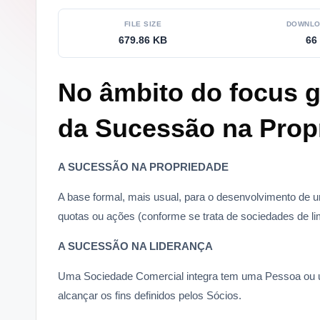
i
FILE SIZE
DOWNLO
n
679.86 KB
66
g
No âmbito do focus g
.
da Sucessão na Prop
p
t
A SUCESSÃO NA PROPRIEDADE
A base formal, mais usual, para o desenvolvimento de 
quotas ou ações (conforme se trata de sociedades de lim
A SUCESSÃO NA LIDERANÇA
Uma Sociedade Comercial integra tem uma Pessoa ou u
alcançar os fins definidos pelos Sócios.