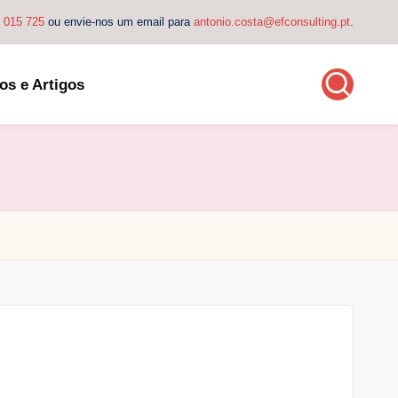
4 015 725
ou envie-nos um email para
antonio.costa@efconsulting.pt
.
os e Artigos