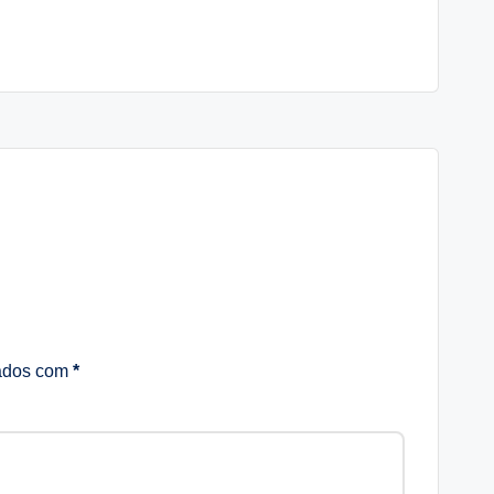
cados com
*