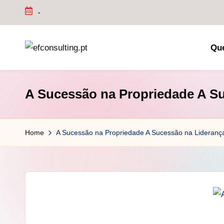
-
Skip
to
Qu
content
e
f
A Sucessão na Propriedade A S
c
o
Home
A Sucessão na Propriedade A Sucessão na Lideranç
n
s
u
lt