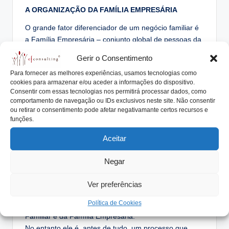
A ORGANIZAÇÃO DA FAMÍLIA EMPRESÁRIA
O grande fator diferenciador de um negócio familiar é
a Família Empresária – conjunto global de pessoas da
Família daqueles que controlam a Empresa Familiar
Gerir o Consentimento
pela via do Capital e da sua Gestão.
Para fornecer as melhores experiências, usamos tecnologias como
Neste contexto a Família surge como um importante
cookies para armazenar e/ou aceder a informações do dispositivo.
stakeholder que, não tendo representatividade formal
Consentir com essas tecnologias nos permitirá processar dados, como
perante a organização, obviamente exercerá a sua
comportamento de navegação ou IDs exclusivos neste site. Não consentir
ou retirar o consentimento pode afetar negativamante certos recursos e
capacidade influenciadora. Para que estas ingerências
funções.
sejam positivas e a favor da Empresa, é importante
que a Família encontre uma via de se organizar para
Aceitar
atuar de forma coesa e a uma só voz.
Negar
O PROTOCOLO FAMILIAR
No contexto das Empresas Familiares surge,
Ver preferências
recorrentemente, o termo Protocolo Familiar como um
Política de Cookies
documento, a constituição ou a bíblia da Empresa
Familiar e da Família Empresária.
No entanto ele é, antes de tudo, um processo que