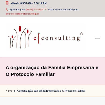
sábado, 8/08/2026
-
6:38:15 PM
Skip
Ligue-nos para
(+351) 224 015 725
ou envie-nos um email para
antonio.costa@efconsulting.pt
.
to
content
e
f
A organização da Família Empresária e
c
O Protocolo Familiar
o
n
Home
A organização da Família Empresária e O Protocolo Familiar
s
u