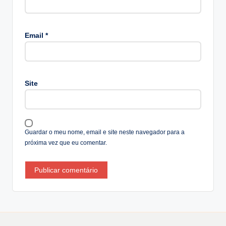
A
lt
Email
*
e
r
n
a
Site
ti
v
e
:
Guardar o meu nome, email e site neste navegador para a
próxima vez que eu comentar.