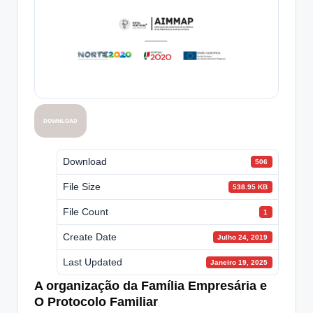
DOWNLOAD
Download
506
File Size
538.95 KB
File Count
1
Create Date
Julho 24, 2019
Last Updated
Janeiro 19, 2025
A organização da Família Empresária e
O Protocolo Familiar