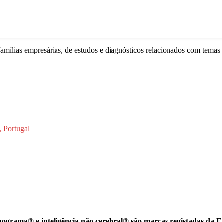
famílias empresárias, de estudos e diagnósticos relacionados com tema
, Portugal
onograma®️ e inteligência não cerebral®️ são marcas registadas da