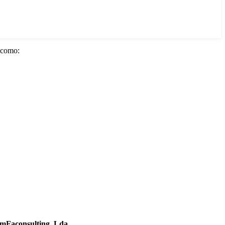
s como:
 EmFaconsulting, Lda.