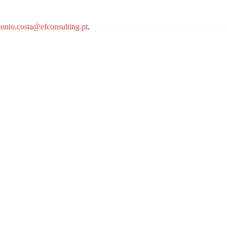
tonio.costa@efconsulting.pt
.