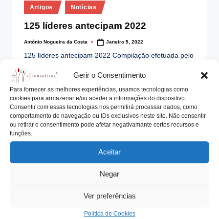
Posted
lt
Artigos
Notícias
in
i
125 líderes antecipam 2022
n
António Nogueira da Costa
Janeiro 5, 2022
Posted
by
g
125 líderes antecipam 2022 Compilação efetuada pelo
Jornal de Negócios na sua primeira edição de…
.
Gerir o Consentimento
Read More
p
Para fornecer as melhores experiências, usamos tecnologias como
cookies para armazenar e/ou aceder a informações do dispositivo.
t
Consentir com essas tecnologias nos permitirá processar dados, como
comportamento de navegação ou IDs exclusivos neste site. Não consentir
ou retirar o consentimento pode afetar negativamante certos recursos e
Posted
Artigos
Notícias
funções.
in
Feliz Natal e Bom Ano 2022
Aceitar
António Nogueira da Costa
Dezembro 14, 2021
Posted
Negar
by
NATAL "Nasce um Deus. Outros morrem. A verdade
Nem veio nem se foi: o Erro…
Ver preferências
Read More
Política de Cookies