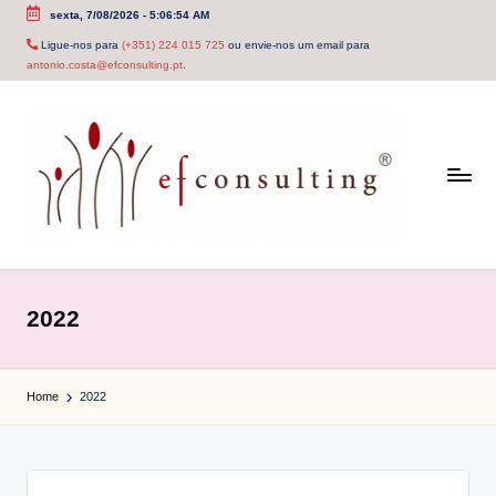
sexta, 7/08/2026
-
5:06:54 AM
Skip
Ligue-nos para
(+351) 224 015 725
ou envie-nos um email para
antonio.costa@efconsulting.pt
.
to
content
e
f
2022
c
o
Home
2022
n
s
u