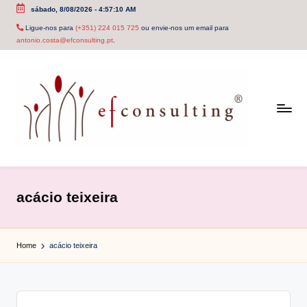
sábado, 8/08/2026
-
4:57:10 AM
Skip
Ligue-nos para
(+351) 224 015 725
ou envie-nos um email para
antonio.costa@efconsulting.pt
.
to
content
e
f
acácio teixeira
c
o
Home
acácio teixeira
n
s
u