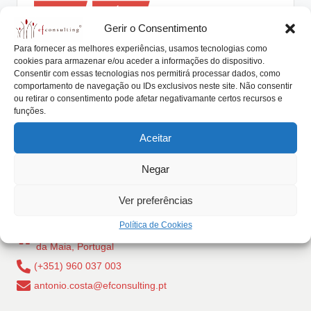
Posted
lt
Artigos
Notícias
in
Gerir o Consentimento
i
Eu gostaria de trabalhar numa
Para fornecer as melhores experiências, usamos tecnologias como
Empresa Familiar porque … (III/VI)
n
cookies para armazenar e/ou aceder a informações do dispositivo.
Consentir com essas tecnologias nos permitirá processar dados, como
g
António Nogueira da Costa
Dezembro 4, 2015
Posted
comportamento de navegação ou IDs exclusivos neste site. Não consentir
by
… possui uma sistema de decisão mais assertivo Uma
ou retirar o consentimento pode afetar negativamante certos recursos e
.
funções.
das peculiaridades das sociedades de origem…
p
Aceitar
Read More
t
Negar
Ver preferências
Política de Cookies
Rua Dr Carlos Pires Felgueiras, 206 - 1, 4470-157 Cidade
da Maia, Portugal
(+351) 960 037 003
antonio.costa@efconsulting.pt