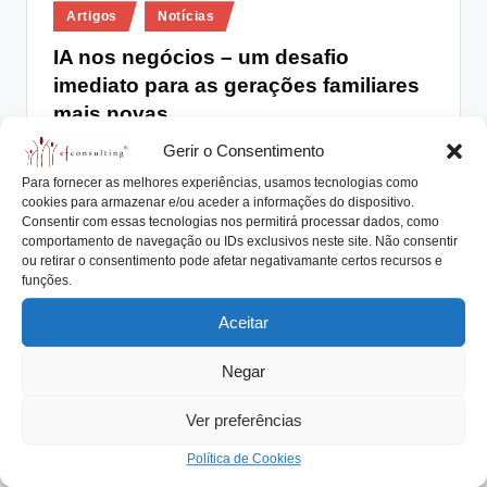
Posted
lt
Artigos
Notícias
in
i
IA nos negócios – um desafio
imediato para as gerações familiares
n
mais novas
g
Gerir o Consentimento
António Nogueira da Costa
Fevereiro 10, 2023
.
Posted
by
A Inteligência Artificial (IA) é um desafio muito
Para fornecer as melhores experiências, usamos tecnologias como
p
cookies para armazenar e/ou aceder a informações do dispositivo.
interessante para as gerações familiares mais novas…
Consentir com essas tecnologias nos permitirá processar dados, como
t
comportamento de navegação ou IDs exclusivos neste site. Não consentir
Read More
ou retirar o consentimento pode afetar negativamante certos recursos e
funções.
Aceitar
Negar
Ver preferências
Política de Cookies