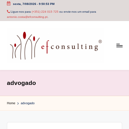
sexta, 7/08/2026
-
9:50:53 PM
Skip
Ligue-nos para
(+351) 224 015 725
ou envie-nos um email para
antonio.costa@efconsulting.pt
.
to
content
e
f
advogado
c
o
Home
advogado
n
s
u