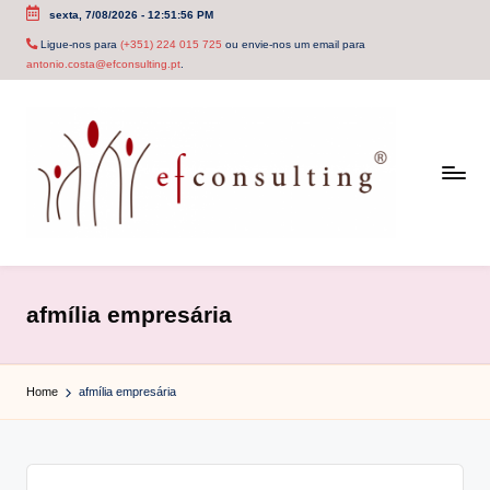
sexta, 7/08/2026
-
12:51:56 PM
Skip
Ligue-nos para
(+351) 224 015 725
ou envie-nos um email para
antonio.costa@efconsulting.pt
.
to
content
e
f
afmília empresária
c
o
Home
afmília empresária
n
s
u