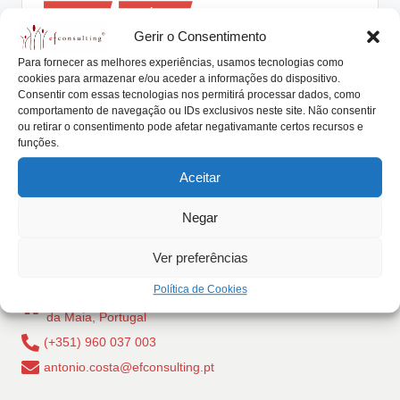
Posted
lt
Artigos
Notícias
in
Gerir o Consentimento
i
Ações com voto plural e o tabu da
Para fornecer as melhores experiências, usamos tecnologias como
sucessão nas empresas familiares
n
cookies para armazenar e/ou aceder a informações do dispositivo.
Consentir com essas tecnologias nos permitirá processar dados, como
g
António Nogueira da Costa
Fevereiro 9, 2022
Posted
comportamento de navegação ou IDs exclusivos neste site. Não consentir
by
As ações com voto plural potenciam mais um motivo
ou retirar o consentimento pode afetar negativamante certos recursos e
.
funções.
para enfrentar o tema tabu da…
p
Aceitar
Read More
t
Negar
Ver preferências
Política de Cookies
Rua Dr Carlos Pires Felgueiras, 206 - 1, 4470-157 Cidade
da Maia, Portugal
(+351) 960 037 003
antonio.costa@efconsulting.pt