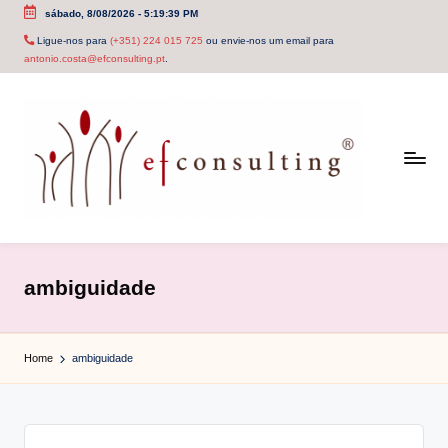
sábado, 8/08/2026
-
5:19:39 PM
Skip
Ligue-nos para
(+351) 224 015 725
ou envie-nos um email para
antonio.costa@efconsulting.pt
.
to
content
e
f
ambiguidade
c
o
Home
ambiguidade
n
s
u