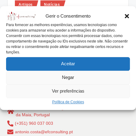
Posted
lt
Artigos
Notícias
in
i
Competências de um líder: Lidar com
Gerir o Consentimento
a ambiguidade
n
Para fornecer as melhores experiências, usamos tecnologias como
cookies para armazenar e/ou aceder a informações do dispositivo.
g
António Nogueira da Costa
Março 25, 2016
Consentir com essas tecnologias nos permitirá processar dados, como
Posted
by
comportamento de navegação ou IDs exclusivos neste site. Não consentir
A ambiguidade está sempre presente na interpretação
.
ou retirar o consentimento pode afetar negativamante certos recursos e
de qualquer elemento com relevância empresarial e
funções.
p
numa…
Aceitar
t
Read More
Negar
Ver preferências
Política de Cookies
Rua Dr Carlos Pires Felgueiras, 206 - 1, 4470-157 Cidade
da Maia, Portugal
(+351) 960 037 003
antonio.costa@efconsulting.pt