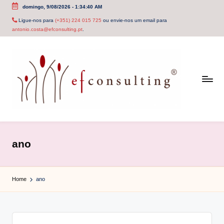
domingo, 9/08/2026
-
1:34:40 AM
Skip
Ligue-nos para
(+351) 224 015 725
ou envie-nos um email para
antonio.costa@efconsulting.pt
.
to
content
e
f
ano
c
o
Home
ano
n
s
u