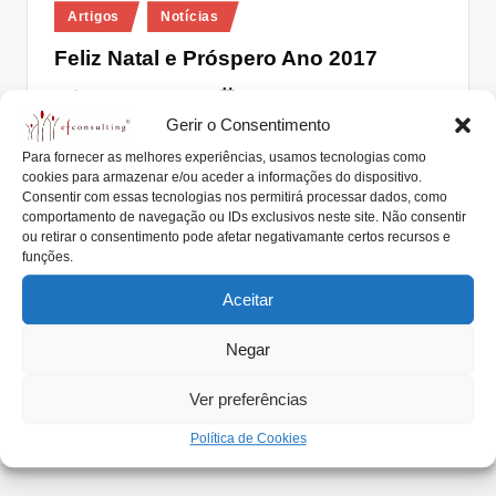
Posted
lt
Artigos
Notícias
in
i
Feliz Natal e Próspero Ano 2017
n
António Nogueira da Costa
Dezembro 19, 2016
Posted
by
g
Gerir o Consentimento
Feliz Natal a toda a Família e um Ano 2017 repleto de
saúde e excelentes…
Para fornecer as melhores experiências, usamos tecnologias como
.
cookies para armazenar e/ou aceder a informações do dispositivo.
Read More
p
Consentir com essas tecnologias nos permitirá processar dados, como
comportamento de navegação ou IDs exclusivos neste site. Não consentir
t
ou retirar o consentimento pode afetar negativamante certos recursos e
funções.
Aceitar
Negar
Ver preferências
Política de Cookies