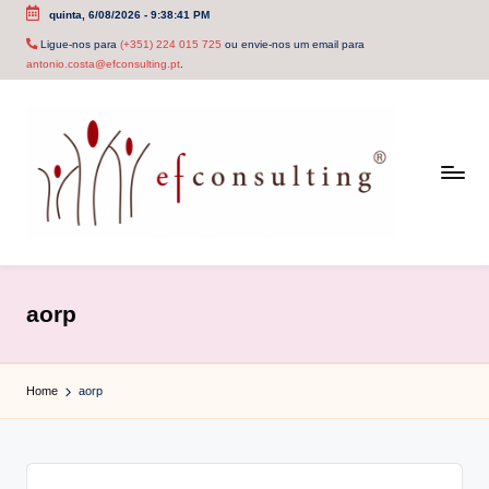
quinta, 6/08/2026
-
9:38:41 PM
Skip
Ligue-nos para
(+351) 224 015 725
ou envie-nos um email para
antonio.costa@efconsulting.pt
.
to
content
e
f
aorp
c
o
Home
aorp
n
s
u