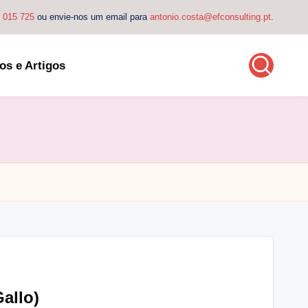
4 015 725
ou envie-nos um email para
antonio.costa@efconsulting.pt
.
os e Artigos
allo)