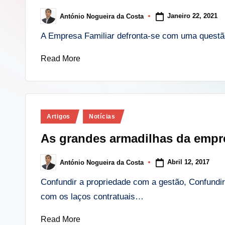
i
Janeiro 22, 2021
António Nogueira da Costa
Posted
n
by
A Empresa Familiar defronta-se com uma questã
g
Read More
.
p
t
Posted
Artigos
Notícias
in
As grandes armadilhas da empre
Abril 12, 2017
António Nogueira da Costa
Posted
by
Confundir a propriedade com a gestão, Confundir
com os laços contratuais…
Read More