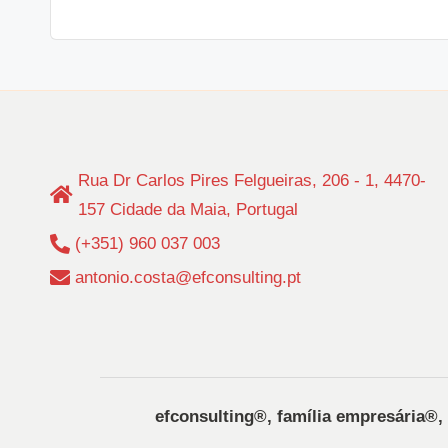
Rua Dr Carlos Pires Felgueiras, 206 - 1, 4470-
157 Cidade da Maia, Portugal
(+351) 960 037 003
antonio.costa@efconsulting.pt
efconsulting®️, família empresária®️