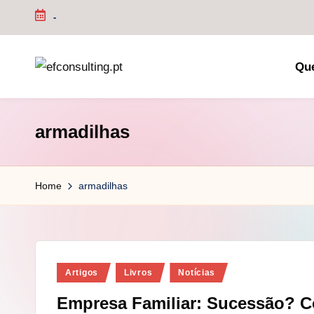
-
Skip
to
Qu
content
e
f
armadilhas
c
o
Home
armadilhas
n
s
u
Posted
Artigos
Livros
Notícias
in
lt
Empresa Familiar: Sucessão? Co