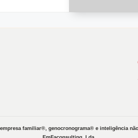
, empresa familiar®️, genocronograma®️ e inteligência nã
EmFaconsulting, Lda.