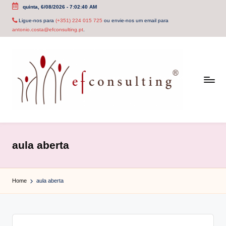
quinta, 6/08/2026
-
7:02:40 AM
Skip
Ligue-nos para
(+351) 224 015 725
ou envie-nos um email para
antonio.costa@efconsulting.pt
.
to
content
e
f
aula aberta
c
o
Home
aula aberta
n
s
u