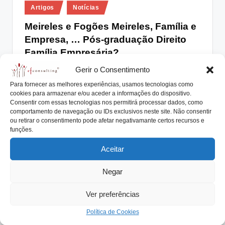
Posted
lt
Artigos
Notícias
in
i
Meireles e Fogões Meireles, Família e
Empresa, … Pós-graduação Direito
n
Família Empresária?
g
Gerir o Consentimento
António Nogueira da Costa
Junho 24, 2022
.
Posted
by
Família e Empresa, Trabalho e Salário, Empreender e
Para fornecer as melhores experiências, usamos tecnologias como
p
cookies para armazenar e/ou aceder a informações do dispositivo.
Inovar ..., e muitas outras palavras podem…
Consentir com essas tecnologias nos permitirá processar dados, como
t
comportamento de navegação ou IDs exclusivos neste site. Não consentir
Read More
ou retirar o consentimento pode afetar negativamante certos recursos e
funções.
Aceitar
Negar
Ver preferências
Política de Cookies