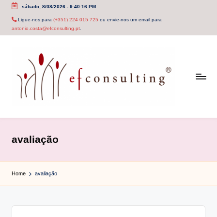
sábado, 8/08/2026
-
9:40:16 PM
Skip
Ligue-nos para
(+351) 224 015 725
ou envie-nos um email para
antonio.costa@efconsulting.pt
.
to
content
e
f
avaliação
c
o
Home
avaliação
n
s
u