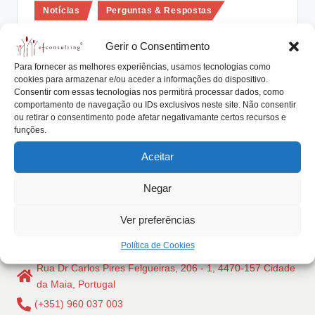
Posted
lt
Notícias
Perguntas & Respostas
in
i
Deve-se implementar sistema de
Gerir o Consentimento
avaliação de desempenho dos
n
Para fornecer as melhores experiências, usamos tecnologias como
membros da Família?
g
cookies para armazenar e/ou aceder a informações do dispositivo.
Consentir com essas tecnologias nos permitirá processar dados, como
António Nogueira da Costa
Dezembro 29, 2019
.
Posted
comportamento de navegação ou IDs exclusivos neste site. Não consentir
by
Decidimos implementar um sistema de avaliação de
ou retirar o consentimento pode afetar negativamante certos recursos e
p
funções.
desempenho que abrange numa primeira fase apenas
t
os…
Aceitar
Read More
Negar
Ver preferências
Política de Cookies
Rua Dr Carlos Pires Felgueiras, 206 - 1, 4470-157 Cidade
da Maia, Portugal
(+351) 960 037 003