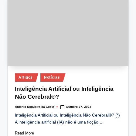
lt
i
n
g
.
p
t
Posted
Artigos
Notícias
in
Inteligência Artificial ou Inteligência
Não Cerebral®?
António Nogueira da Costa
Outubro 27, 2024
Posted
by
Inteligência Artificial ou Inteligência Não Cerebral®? (*)
A inteligência artificial (IA) não é uma ficção,…
Read More