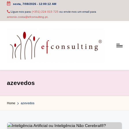
sexta, 7/08/2026
-
12:00:12 AM
Skip
Ligue-nos para
(+351) 224 015 725
ou envie-nos um email para
antonio.costa@efconsulting.pt
.
to
content
e
f
azevedos
c
o
Home
azevedos
n
s
u