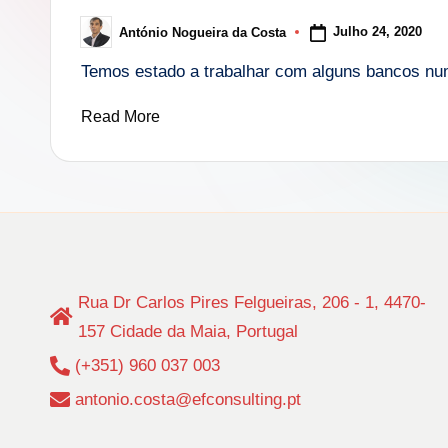
i
Julho 24, 2020
António Nogueira da Costa
Posted
n
by
Temos estado a trabalhar com alguns bancos nu
g
Read More
.
p
t
Rua Dr Carlos Pires Felgueiras, 206 - 1, 4470-
157 Cidade da Maia, Portugal
(+351) 960 037 003
antonio.costa@efconsulting.pt