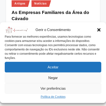
Posted
lt
Artigos
Notícias
in
i
As Empresas Familiares da Área do
Cávado
n
g
António Nogueira da Costa
Agosto 2, 2019
Posted
Gerir o Consentimento
by
As Empresas Familiares da Área do Cávado atuam no
.
Para fornecer as melhores experiências, usamos tecnologias como
têxtil, calçado, setor alimentar e muito…
cookies para armazenar e/ou aceder a informações do dispositivo.
p
Consentir com essas tecnologias nos permitirá processar dados, como
Read More
t
comportamento de navegação ou IDs exclusivos neste site. Não consentir
ou retirar o consentimento pode afetar negativamante certos recursos e
funções.
Aceitar
Negar
Ver preferências
Política de Cookies