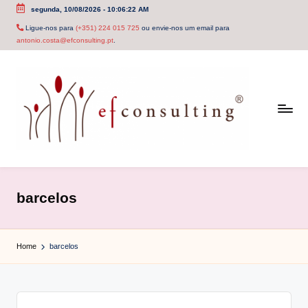
segunda, 10/08/2026
-
10:06:22 AM
Skip
Ligue-nos para
(+351) 224 015 725
ou envie-nos um email para
antonio.costa@efconsulting.pt
.
to
content
e
f
barcelos
c
o
Home
barcelos
n
s
u