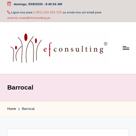
domingo, 9/08/2026
-
8:46:54 AM
Skip
Ligue-nos para
(+351) 224 015 725
ou envie-nos um email para
antonio.costa@efconsulting.pt
.
to
content
e
f
Barrocal
c
o
Home
Barrocal
n
s
u