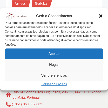
Posted
lt
Artigos
Notícias
in
i
As políticas públicas como
Gerir o Consentimento
catalisador disruptivo do mercado da
n
Para fornecer as melhores experiências, usamos tecnologias como
empresa familiar
g
cookies para armazenar e/ou aceder a informações do dispositivo.
Consentir com essas tecnologias nos permitirá processar dados, como
António Nogueira da Costa
Abril 27, 2018
.
Posted
comportamento de navegação ou IDs exclusivos neste site. Não consentir
by
As políticas públicas podem assumir-se como um
ou retirar o consentimento pode afetar negativamante certos recursos e
p
funções.
catalisador disruptivo do mercado da empresa familiar
t
Uma…
Aceitar
Read More
Negar
Ver preferências
Política de Cookies
Rua Dr Carlos Pires Felgueiras, 206 - 1, 4470-157 Cidade
da Maia, Portugal
(+351) 960 037 003