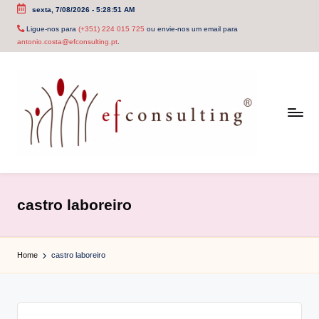
sexta, 7/08/2026
-
5:28:51 AM
Skip
Ligue-nos para
(+351) 224 015 725
ou envie-nos um email para
antonio.costa@efconsulting.pt
.
to
content
e
f
castro laboreiro
c
o
Home
castro laboreiro
n
s
u