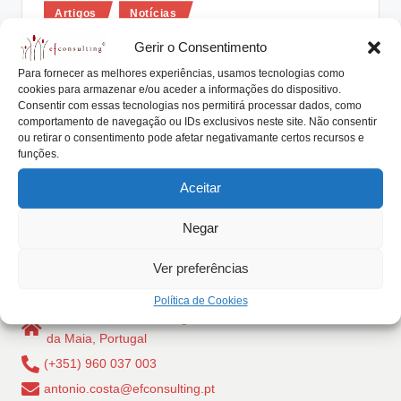
Posted
lt
Artigos
Notícias
in
i
As Empresas Familiares do Parque
Gerir o Consentimento
Nacional Peneda Gerês
n
Para fornecer as melhores experiências, usamos tecnologias como
cookies para armazenar e/ou aceder a informações do dispositivo.
g
António Nogueira da Costa
Outubro 30, 2018
Consentir com essas tecnologias nos permitirá processar dados, como
Posted
by
comportamento de navegação ou IDs exclusivos neste site. Não consentir
O Projeto de Revitalização dos Setores Produtivos
.
ou retirar o consentimento pode afetar negativamante certos recursos e
Tradicionais do Parque Nacional Peneda Gerês -
funções.
p
RevitAGRI-PNPG, …
Aceitar
t
Read More
Negar
Ver preferências
Política de Cookies
Rua Dr Carlos Pires Felgueiras, 206 - 1, 4470-157 Cidade
da Maia, Portugal
(+351) 960 037 003
antonio.costa@efconsulting.pt