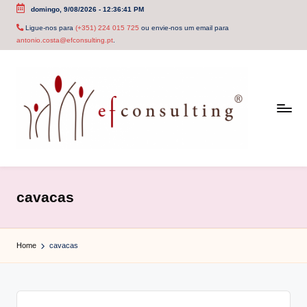
domingo, 9/08/2026
-
12:36:41 PM
Skip
Ligue-nos para
(+351) 224 015 725
ou envie-nos um email para
antonio.costa@efconsulting.pt
.
to
content
e
f
cavacas
c
o
Home
cavacas
n
s
u