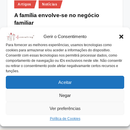
Posted
lt
Artigos
Notícias
in
i
A família envolve-se no negócio
familiar
n
g
António Nogueira da Costa
Outubro 20, 2017
Posted
Gerir o Consentimento
by
A grande maioria das empresas familiares tem em
.
Para fornecer as melhores experiências, usamos tecnologias como
comum o facto de envolverem as pessoas…
cookies para armazenar e/ou aceder a informações do dispositivo.
p
Consentir com essas tecnologias nos permitirá processar dados, como
Read More
t
comportamento de navegação ou IDs exclusivos neste site. Não consentir
ou retirar o consentimento pode afetar negativamante certos recursos e
funções.
Aceitar
Negar
Ver preferências
Política de Cookies