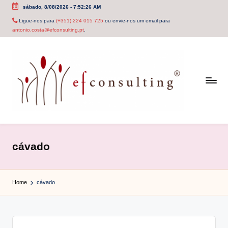
sábado, 8/08/2026
-
7:52:26 AM
Skip
Ligue-nos para
(+351) 224 015 725
ou envie-nos um email para
antonio.costa@efconsulting.pt
.
to
content
e
f
cávado
c
o
Home
cávado
n
s
u