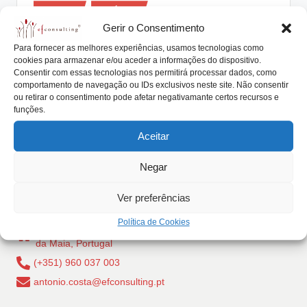
Posted
lt
Artigos
Notícias
in
Gerir o Consentimento
i
As Empresas Familiares da Área do
Para fornecer as melhores experiências, usamos tecnologias como
Cávado
n
cookies para armazenar e/ou aceder a informações do dispositivo.
Consentir com essas tecnologias nos permitirá processar dados, como
g
António Nogueira da Costa
Agosto 2, 2019
Posted
comportamento de navegação ou IDs exclusivos neste site. Não consentir
by
As Empresas Familiares da Área do Cávado atuam no
ou retirar o consentimento pode afetar negativamante certos recursos e
.
funções.
têxtil, calçado, setor alimentar e muito…
p
Aceitar
Read More
t
Negar
Ver preferências
Política de Cookies
Rua Dr Carlos Pires Felgueiras, 206 - 1, 4470-157 Cidade
da Maia, Portugal
(+351) 960 037 003
antonio.costa@efconsulting.pt