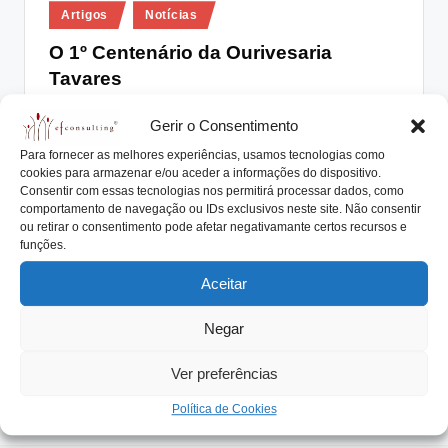
Posted
lt
Artigos
Notícias
in
i
O 1º Centenário da Ourivesaria
Tavares
n
g
António Nogueira da Costa
Março 25, 2022
Posted
Gerir o Consentimento
by
Ourivesaria Tavares: 100 anos a transformar em ouro
.
Para fornecer as melhores experiências, usamos tecnologias como
os sentimentos e as emoções dos clientes…
cookies para armazenar e/ou aceder a informações do dispositivo.
p
Consentir com essas tecnologias nos permitirá processar dados, como
Read More
t
comportamento de navegação ou IDs exclusivos neste site. Não consentir
ou retirar o consentimento pode afetar negativamante certos recursos e
funções.
Aceitar
Negar
Ver preferências
Política de Cookies