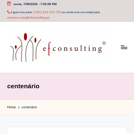
sexta, 7/08/2026
-
7:05:08 PM
Skip
Ligue-nos para
(+351) 224 015 725
ou envie-nos um email para
antonio.costa@efconsulting.pt
.
to
content
e
f
centenário
c
o
Home
centenário
n
s
u