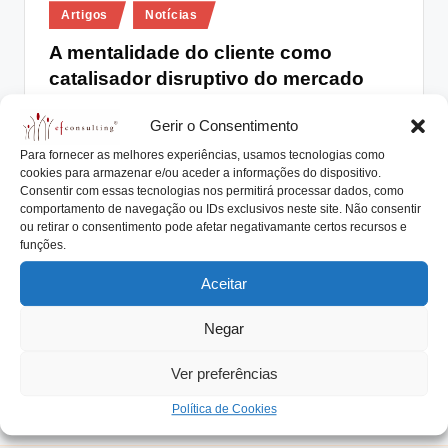
Posted
lt
Artigos
Notícias
in
i
A mentalidade do cliente como
catalisador disruptivo do mercado
n
g
António Nogueira da Costa
Março 29, 2018
Posted
Gerir o Consentimento
by
A mentalidade do cliente é um dos grandes
.
Para fornecer as melhores experiências, usamos tecnologias como
catalisadores disruptivos do mercado de atuação da…
cookies para armazenar e/ou aceder a informações do dispositivo.
p
Consentir com essas tecnologias nos permitirá processar dados, como
Read More
t
comportamento de navegação ou IDs exclusivos neste site. Não consentir
ou retirar o consentimento pode afetar negativamante certos recursos e
funções.
Aceitar
Negar
Ver preferências
Política de Cookies