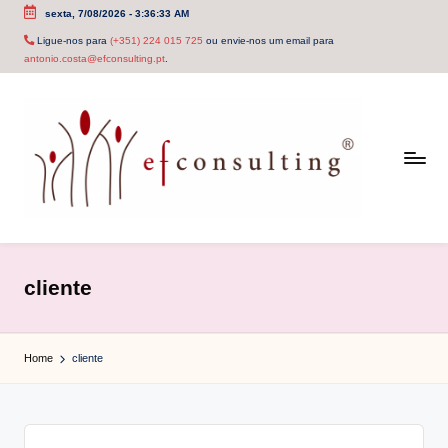
sexta, 7/08/2026
-
3:36:33 AM
Skip
Ligue-nos para
(+351) 224 015 725
ou envie-nos um email para
antonio.costa@efconsulting.pt
.
to
content
e
f
cliente
c
o
Home
cliente
n
s
u