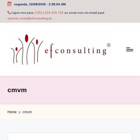
segunda, 10/08/2026
-
2:38:04 AM
Skip
Ligue-nos para
(+351) 224 015 725
ou envie-nos um email para
antonio.costa@efconsulting.pt
.
to
content
e
f
cmvm
c
o
Home
cmvm
n
s
u