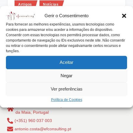
Posted
lt
Artigos
Notícias
in
i
A Família Empresária e a partilha de
Gerir o Consentimento
informação
n
Para fornecer as melhores experiências, usamos tecnologias como
cookies para armazenar e/ou aceder a informações do dispositivo.
g
António Nogueira da Costa
Janeiro 12, 2018
Consentir com essas tecnologias nos permitirá processar dados, como
Posted
by
comportamento de navegação ou IDs exclusivos neste site. Não consentir
À família empresária é comum associar-se uma
.
ou retirar o consentimento pode afetar negativamante certos recursos e
política deliberada de reduzida partilha de informação,
funções.
p
em…
Aceitar
t
Read More
Negar
Ver preferências
Política de Cookies
Rua Dr Carlos Pires Felgueiras, 206 - 1, 4470-157 Cidade
da Maia, Portugal
(+351) 960 037 003
antonio.costa@efconsulting.pt