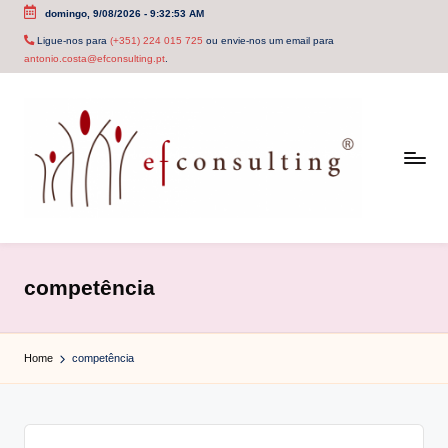
domingo, 9/08/2026
-
9:32:53 AM
Skip
Ligue-nos para
(+351) 224 015 725
ou envie-nos um email para
antonio.costa@efconsulting.pt
.
to
content
e
f
competência
c
o
Home
competência
n
s
u