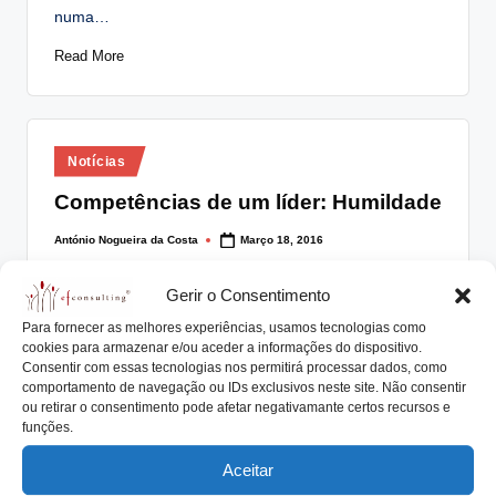
numa…
Read More
Posted
Notícias
in
Competências de um líder: Humildade
António Nogueira da Costa
Março 18, 2016
Posted
by
A humildade está associada à virtude humana de se
Gerir o Consentimento
conhecer as próprias debilidades e limitações,…
Para fornecer as melhores experiências, usamos tecnologias como
Read More
cookies para armazenar e/ou aceder a informações do dispositivo.
Consentir com essas tecnologias nos permitirá processar dados, como
comportamento de navegação ou IDs exclusivos neste site. Não consentir
ou retirar o consentimento pode afetar negativamante certos recursos e
funções.
Posted
Artigos
Notícias
in
Aceitar
Competências de um líder: