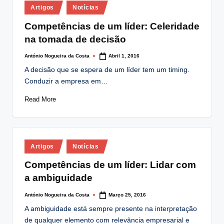
Posted
lt
Artigos
Notícias
in
i
Competências de um líder: Celeridade
na tomada de decisão
n
g
António Nogueira da Costa
Abril 1, 2016
Posted
by
A decisão que se espera de um líder tem um timing.
.
Conduzir a empresa em…
p
Read More
t
Posted
Artigos
Notícias
in
Competências de um líder: Lidar com
a ambiguidade
António Nogueira da Costa
Março 25, 2016
Posted
by
A ambiguidade está sempre presente na interpretação
de qualquer elemento com relevância empresarial e