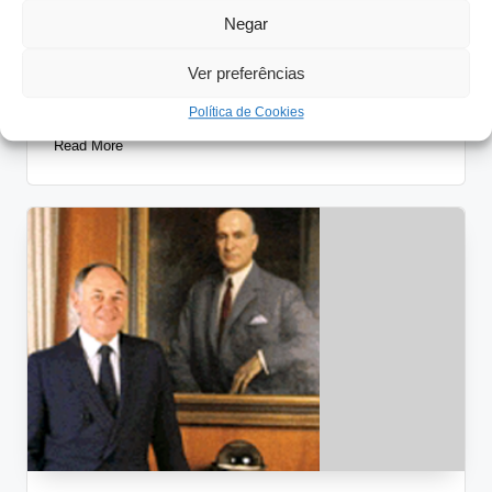
Capacidade para conduzir a mudança
Negar
António Nogueira da Costa
Março 11, 2016
Posted
by
Ver preferências
A mudança é uma constante a que o líder deve estar
sempre atento. Se olharmos…
Política de Cookies
Read More