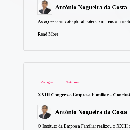
António Nogueira da Costa
Posted
by
As ações com voto plural potenciam mais um moti
Read More
Posted
Artigos
Notícias
in
XXIII Congresso Empresa Familiar – Conclusõe
António Nogueira da Costa
Posted
by
O Instituto da Empresa Familiar realizou o XXIII