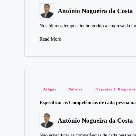
António Nogueira da Costa
Posted
by
Nos últimos tempos, tenho gerido a empresa da f
Read More
Posted
Artigos
Notícias
Perguntas & Respostas
in
Especificar as Competências de cada pessoa n
António Nogueira da Costa
Posted
by
Não especificar as competências de cada pessoa n