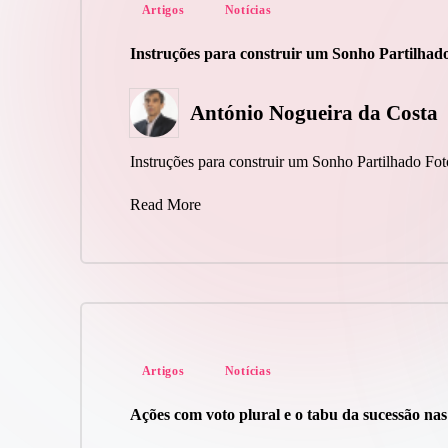
Posted
Artigos
Notícias
in
Instruções para construir um Sonho Partilhad
António Nogueira da Costa
Posted
by
Instruções para construir um Sonho Partilhado Fo
Read More
Posted
Artigos
Notícias
in
Ações com voto plural e o tabu da sucessão nas