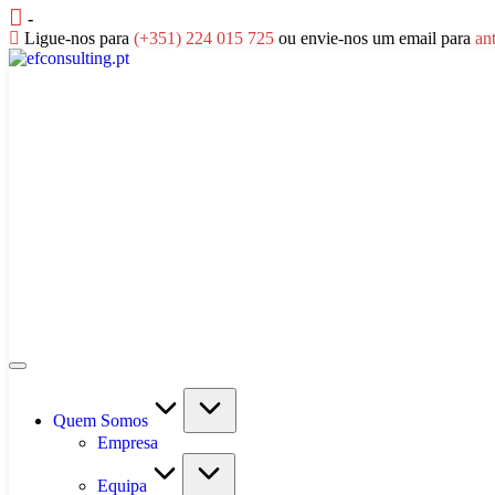
Skip
-
to
Ligue-nos para
(+351) 224 015 725
ou envie-nos um email para
an
content
efconsulting.pt
Quem Somos
Empresa
Equipa