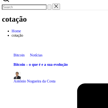
cotação
Home
cotação
Posted
Bitcoin
Notícias
in
Bitcoin – o que é e a sua evolução
Posted
by
António Nogueira da Costa