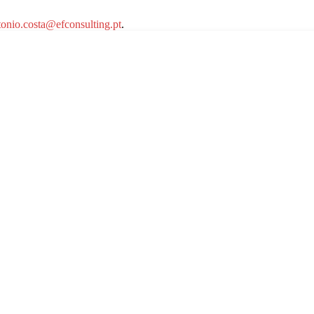
tonio.costa@efconsulting.pt
.