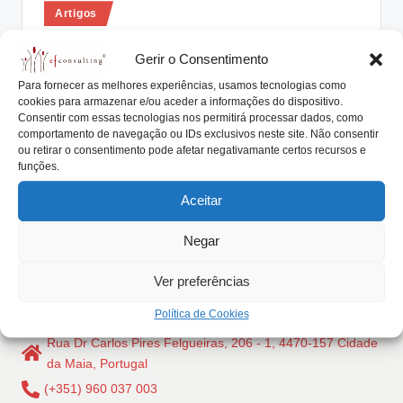
Posted
lt
Artigos
in
i
Envolver mais mulheres na empresa
Gerir o Consentimento
leva ao incremento do seu
n
Para fornecer as melhores experiências, usamos tecnologias como
desempenho
g
cookies para armazenar e/ou aceder a informações do dispositivo.
Consentir com essas tecnologias nos permitirá processar dados, como
António Nogueira da Costa
Maio 13, 2016
.
Posted
comportamento de navegação ou IDs exclusivos neste site. Não consentir
by
O desempenho duma empresa parece estar
ou retirar o consentimento pode afetar negativamante certos recursos e
p
funções.
correlacionado com uma maior integração e
t
envolvimento das mulheres…
Aceitar
Read More
Negar
Ver preferências
Política de Cookies
Rua Dr Carlos Pires Felgueiras, 206 - 1, 4470-157 Cidade
da Maia, Portugal
(+351) 960 037 003