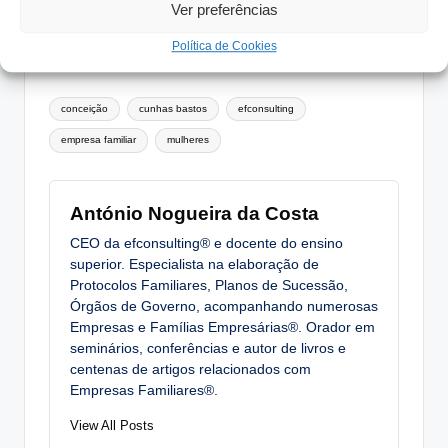
Essas razões são racionais ou
Ver preferências
merecem ser colocadas à prova?
Política de Cookies
Tags:
conceição
cunhas bastos
efconsulting
empresa familiar
mulheres
António Nogueira da Costa
CEO da efconsulting® e docente do ensino
superior. Especialista na elaboração de
Protocolos Familiares, Planos de Sucessão,
Órgãos de Governo, acompanhando numerosas
Empresas e Famílias Empresárias®. Orador em
seminários, conferências e autor de livros e
centenas de artigos relacionados com
Empresas Familiares®.
View All Posts