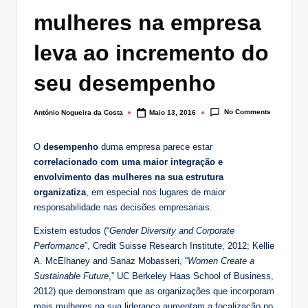
lt
mulheres na empresa
i
leva ao incremento do
n
seu desempenho
g
.
No Comments
António Nogueira da Costa
Maio 13, 2016
Posted
p
by
t
O
desempenho
duma empresa parece estar
correlacionado com uma maior integração e
envolvimento das mulheres na sua estrutura
organizatiza
, em especial nos lugares de maior
responsabilidade nas decisões empresariais.
Existem estudos (“
Gender Diversity and Corporate
Performance
”, Credit Suisse Research Institute, 2012; Kellie
A. McElhaney and Sanaz Mobasseri, “
Women Create a
Sustainable Future
,” UC Berkeley Haas School of Business,
2012) que demonstram que as organizações que incorporam
mais mulheres na sua liderança aumentam a focalização no