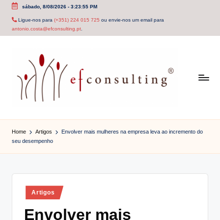
sábado, 8/08/2026
-
3:23:55 PM
Skip
Ligue-nos para
(+351) 224 015 725
ou envie-nos um email para
antonio.costa@efconsulting.pt
.
to
content
e
f
Home
Artigos
Envolver mais mulheres na empresa leva ao incremento do
seu desempenho
c
o
n
Posted
Artigos
s
in
Envolver mais
u