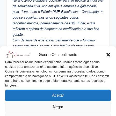
No ano 2000 é criada a Sobasfer para se dedicar à indústria
da serralharia civil, ano em que a empresa é galardoada
pela 1ª vez com o Prémio PME Excelência – Construção, a
que se seguiriam nos anos seguintes outros
reconhecimentos, nomeadamente de PME Líder, e que
refletem a aposta da empresa na certificação e a sua boa
gestão.
Com 32 anos de existência, certamente que o fundador
estaria orgulhoso do que a sua família alcançou neste
últimos 20 anos: conseguiu não só preservar como
Gerir o Consentimento
desenvolver o seu importante legado.
Para fornecer as melhores experiências, usamos tecnologias como
cookies para armazenar e/ou aceder a informações do dispositivo.
Temas para reflexão:
Consentir com essas tecnologias nos permitirá processar dados, como
comportamento de navegação ou IDs exclusivos neste site. Não consentir
Existem funções na nossa
ou retirar o consentimento pode afetar negativamante certos recursos e
funções.
empresa que nunca foram
assumidas por mulheres?
Aceitar
Quais os principais motivos?
Negar