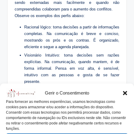
sendo externadas mais facilmente e quando não
compreendidas colaboram para o aumento dos conflitos.
Observe os exemplos dos perfis abaixo:
Racional lógico: toma decisões a partir de informações
completas. Na comunicação é breve e conciso,
mostrando os prós e os contras. É organizado,
eficiente e segue a agenda planejada.
Visionário Intuitivo: toma decisões sem razões
explícitas. Na comunicação, quando mantem, é de
forma informal. Pensa em voz alta, é sensível,
intuitivo com as pessoas e gosta de se fazer
presente.
Gerir o Consentimento
Para trabalhar em equipe com familiares sugerimos:
Para fornecer as melhores experiências, usamos tecnologias como
Estar de acordo sobre quem vai exercer a liderança e
cookies para armazenar e/ou aceder a informações do dispositivo.
de que forma isso será feito;
Consentir com essas tecnologias nos permitirá processar dados, como
comportamento de navegação ou IDs exclusivos neste site. Não consentir
Desenvolver uma visão compartilhada sobre o tipo de
ou retirar o consentimento pode afetar negativamante certos recursos e
empresa e negócio que gostariam de ter;
funções.
Estabelecer as funções e responsabilidades com