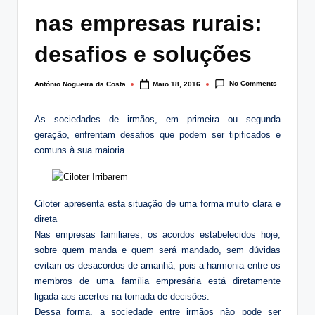
lt
nas empresas rurais:
i
desafios e soluções
n
g
No Comments
António Nogueira da Costa
Maio 18, 2016
Posted
by
.
As sociedades de irmãos, em primeira ou segunda
p
geração, enfrentam desafios que podem ser tipificados e
t
comuns à sua maioria.
Ciloter apresenta esta situação de uma forma muito clara e
direta
Nas empresas familiares, os acordos estabelecidos hoje,
sobre quem manda e quem será mandado, sem dúvidas
evitam os desacordos de amanhã, pois a harmonia entre os
membros de uma família empresária está diretamente
ligada aos acertos na tomada de decisões.
Dessa forma, a sociedade entre irmãos não pode ser