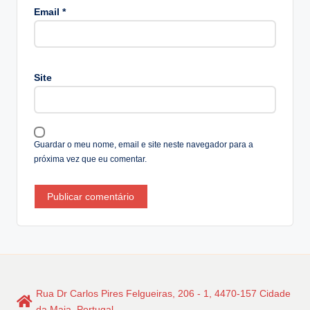
lt
Email
*
e
r
n
a
Site
ti
v
e
:
Guardar o meu nome, email e site neste navegador para a
próxima vez que eu comentar.
Rua Dr Carlos Pires Felgueiras, 206 - 1, 4470-157 Cidade
da Maia, Portugal