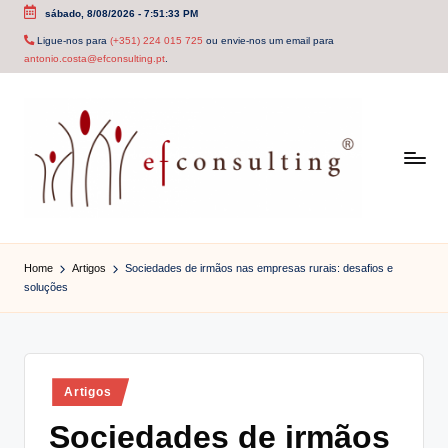
sábado, 8/08/2026
-
7:51:33 PM
Skip
Ligue-nos para
(+351) 224 015 725
ou envie-nos um email para
antonio.costa@efconsulting.pt
.
to
content
e
f
Home
Artigos
Sociedades de irmãos nas empresas rurais: desafios e
soluções
c
o
n
Posted
Artigos
s
in
Sociedades de irmãos
u