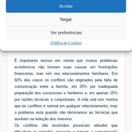
Aceitar
objetivos bem definidos;
Profissionalizar a direção no âmbito de análises e
Negar
tomada de decisões;
Estabelecer ferramentas que melhorem a
Ver preferências
comunicação e diminuam os conflitos;
Ter regras claras sobre a sociedade empresarial e
Política de Cookies
familiar.
É importante termos em mente que muitos problemas
econômicos não tiveram suas causas em frustrações
financeiras, mas sim nos relacionamentos familiares. Em
60% dos casos os conflitos são originados pela falta de
comunicação entre a família, em 25% por inadequada
preparação dos sucessores e herdeiros e, em apenas 15%
por razões técnicas e conjunturais. A vida real nos mostra
que ter conflitos é normal em qualquer relacionamento, mas
o problema está quando não dominamos as técnicas que
auxiliam na redução dos mesmos.
Os conflitos não resolvidos provocam atitudes que
dificultam as relações pessoais e tornam a comunicação