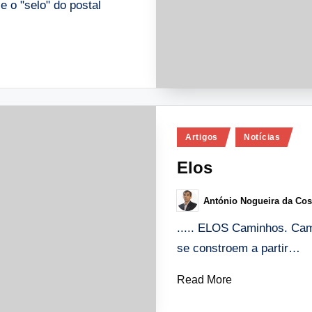
e o "selo" do postal
Posted
Artigos
Notícias
in
Elos
António Nogueira da Cos
Posted
by
..... ELOS Caminhos. Cam
se constroem a partir…
Read More