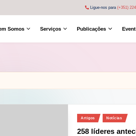
Ligue-nos para
(+351) 22
em Somos
Serviços
Publicações
Event
Posted
Artigos
Notícias
in
258 líderes ante