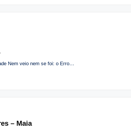
1
de Nem veio nem se foi: o Erro…
res – Maia