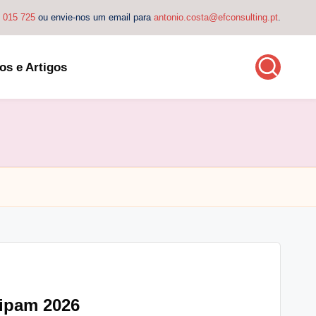
4 015 725
ou envie-nos um email para
antonio.costa@efconsulting.pt
.
os e Artigos
cipam 2026