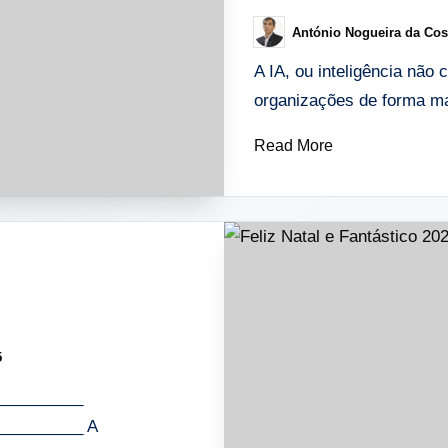
António Nogueira da Cos
Posted
by
A IA, ou inteligência não 
organizações de forma 
Read More
5
__________
_________ A