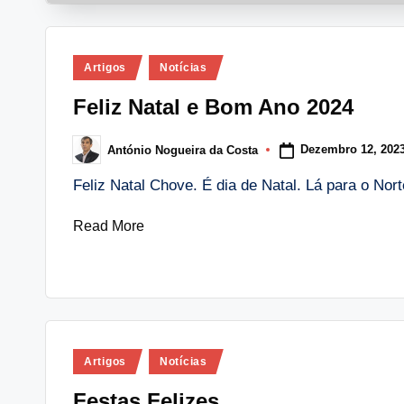
Posted
Artigos
Notícias
in
Feliz Natal e Bom Ano 2024
Dezembro 12, 202
António Nogueira da Costa
Posted
by
Feliz Natal Chove. É dia de Natal. Lá para o No
Read More
Posted
Artigos
Notícias
in
Festas Felizes