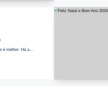
3
rte é melhor: Há a…