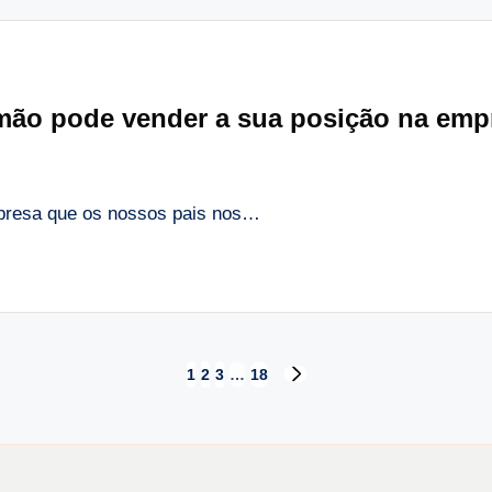
mão pode vender a sua posição na empr
resa que os nossos pais nos…
1
2
3
…
18
NEXT
PAGE