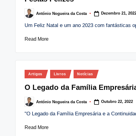
Dezembro 21, 202
António Nogueira da Costa
Posted
by
Um Feliz Natal e um ano 2023 com fantásticas 
Read More
Posted
Artigos
Livros
Notícias
in
O Legado da Família Empresári
Outubro 22, 2022
António Nogueira da Costa
Posted
by
"O Legado da Família Empresária e a Continuid
Read More