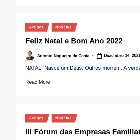
Posted
Artigos
Notícias
in
Feliz Natal e Bom Ano 2022
Dezembro 14, 202
António Nogueira da Costa
Posted
by
NATAL "Nasce um Deus. Outros morrem. A verda
Read More
Posted
Artigos
Notícias
in
III Fórum das Empresas Familia