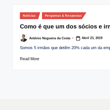
Posted
Notícias
Perguntas & Respostas
in
Como é que um dos sócios e ir
Abril 23, 2019
António Nogueira da Costa
Posted
by
Somos 5 irmãos que detêm 20% cada um da emp
Read More
Paginação
dos