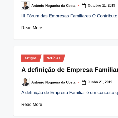
Outubro 11, 2019
António Nogueira da Costa
Posted
by
III Fórum das Empresas Familiares O Contribut
Read More
Posted
Artigos
Notícias
in
A definição de Empresa Familia
Junho 21, 2019
António Nogueira da Costa
Posted
by
A definição de Empresa Familiar é um conceito
Read More