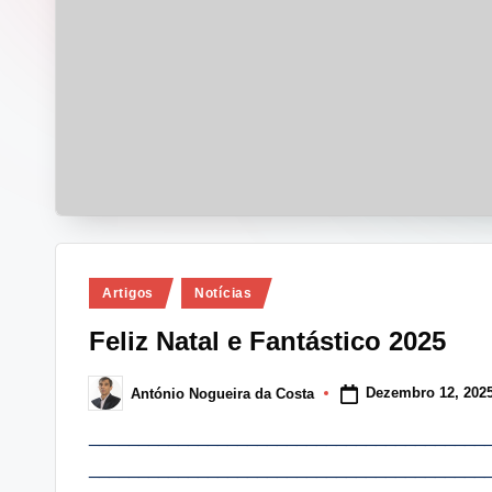
i
n
g
.
p
t
Posted
Artigos
Notícias
in
Feliz Natal e Fantástico 2025
Dezembro 12, 202
António Nogueira da Costa
Posted
by
________________________________________
_________________________________________