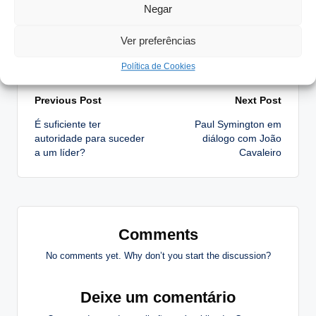
Negar
centenas de artigos relacionados com
Empresas Familiares®.
Ver preferências
View All Posts
Política de Cookies
Post
Previous Post
Next Post
É suficiente ter
Paul Symington em
navigation
autoridade para suceder
diálogo com João
a um líder?
Cavaleiro
Comments
No comments yet. Why don’t you start the discussion?
Deixe um comentário