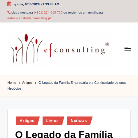
quinta, 6/08/2026
-
1:33:48 AM
Skip
Ligue-nos para
(+351) 224 015 725
ou envie-nos um email para
antonio.costa@efconsulting.pt
.
to
content
e
f
Home
Artigos
O Legado da Família Empresária e a Continuidade de seus
Negócios
c
o
n
Posted
Artigos
Livros
Notícias
s
in
O Legado da Família
u