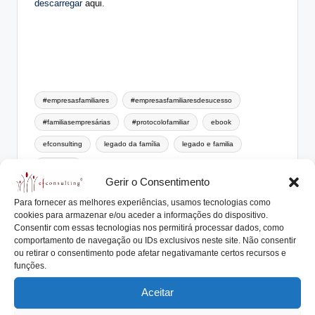
descarregar
aqui
.
Tags:
#empresasfamiliares
#empresasfamiliaresdesucesso
#familiasempresárias
#protocolofamiliar
ebook
efconsulting
legado da família
legado e familia
sucessão
Gerir o Consentimento
Para fornecer as melhores experiências, usamos tecnologias como
António Nogueira da Costa
cookies para armazenar e/ou aceder a informações do dispositivo.
Consentir com essas tecnologias nos permitirá processar dados, como
CEO da efconsulting® e docente do ensino
comportamento de navegação ou IDs exclusivos neste site. Não consentir
ou retirar o consentimento pode afetar negativamante certos recursos e
superior. Especialista na elaboração de
funções.
Protocolos Familiares, Planos de Sucessão,
Órgãos de Governo, acompanhando numerosas
Aceitar
Empresas e Famílias Empresárias®. Orador em
seminários, conferências e autor de livros e