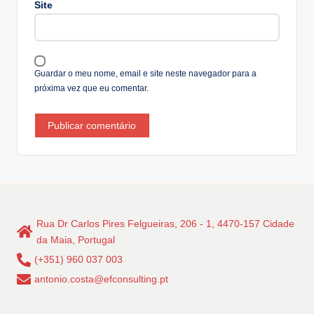
Site
ti
v
e
:
Guardar o meu nome, email e site neste navegador para a
próxima vez que eu comentar.
Rua Dr Carlos Pires Felgueiras, 206 - 1, 4470-157 Cidade
da Maia, Portugal
(+351) 960 037 003
antonio.costa@efconsulting.pt