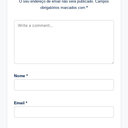
O seu endereço de email não será publicado.
Campos
obrigatórios marcados com
*
Nome
*
A
lt
Email
*
e
r
n
a