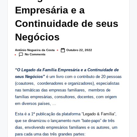
lt
Empresária e a
i
Continuidade de seus
n
Negócios
g
.
António Nogueira da Costa
Outubro 22, 2022
Posted
p
No Comments
by
t
“O Legado da Família Empresária e
a Continuidade de
seus Negócios”
é um livro com o contributo de 20 pessoas
(coautores, coordenadores e organizadores), especialistas
nas temáticas das empresas familiares, membros de
famílias empresárias, consultores, docentes, com origem
em diversos países, …
Esta é a 1ª publicação da plataforma “
Legado & Família
“,
que se dinamizou o lançamento num “bate-papo” de três
dias, envolvendo empresários familiares e os autores, um
para cada uma das três grandes partes: