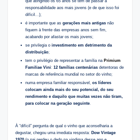
que atingindo os 65 anos se tem de passar a
responsabilidade aos mais jovens (e de que isso foi
difícil…);
é importante que as
gerações mais antigas
não
fiquem à frente das empresas anos sem fim,
acabando por afastar os mais jovens;
se privilegia o
investimento em detrimento da
distribuição
;
tem o privilégio de representar a família na
Primium
Familiae Vini
:
12 famílias centenárias
detentoras de
marcas de referência mundial no setor do vinho;
numa empresa familiar responsável,
os líderes
colocam ainda mais do seu potencial, do seu
rendimento e daquilo que muitas vezes não tiram,
para colocar na geração seguinte
.
À “difícil” pergunta de qual o vinho que aconselharia a
degustar, chegou uma imediata resposta:
Dow Vintage
1970
(o pai perdeu o dedo na vindima desse ano e …