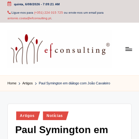
quinta, 6/08/2026
-
7:09:22 AM
Skip
Ligue-nos para
(+351) 224 015 725
ou envie-nos um email para
antonio.costa@efconsulting.pt
.
to
content
e
f
Home
Artigos
Paul Symington em diálogo com João Cavaleiro
c
o
n
Posted
Artigos
Notícias
in
s
Paul Symington em
u