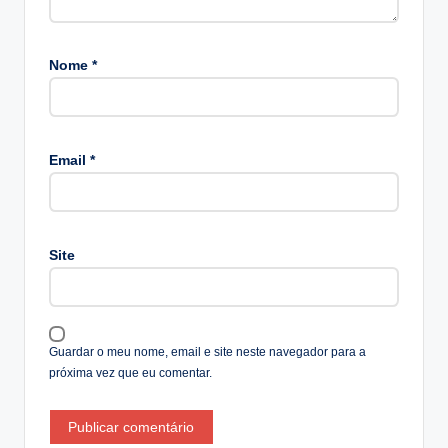
Nome
*
A
lt
Email
*
e
r
n
a
Site
ti
v
e
:
Guardar o meu nome, email e site neste navegador para a
próxima vez que eu comentar.