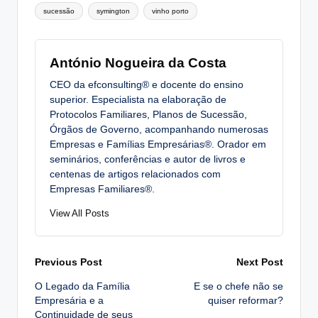
sucessão
symington
vinho porto
António Nogueira da Costa
CEO da efconsulting® e docente do ensino
superior. Especialista na elaboração de
Protocolos Familiares, Planos de Sucessão,
Órgãos de Governo, acompanhando numerosas
Empresas e Famílias Empresárias®. Orador em
seminários, conferências e autor de livros e
centenas de artigos relacionados com
Empresas Familiares®.
View All Posts
Post
Previous Post
Next Post
O Legado da Família
E se o chefe não se
navigation
Empresária e a
quiser reformar?
Continuidade de seus