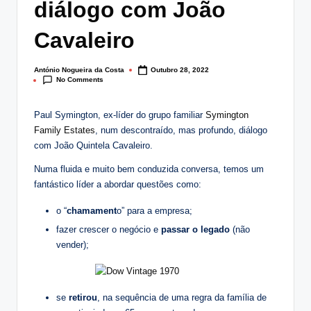
diálogo com João
lt
i
Cavaleiro
n
António Nogueira da Costa
Outubro 28, 2022
Posted
g
No Comments
by
.
Paul Symington, ex-líder do grupo familiar
Symington
p
Family Estates
, num descontraído, mas profundo, diálogo
com João Quintela Cavaleiro.
t
Numa fluida e muito bem conduzida conversa, temos um
fantástico líder a abordar questões como:
o “
chamament
o” para a empresa;
fazer crescer o negócio e
passar o legado
(não
vender);
se
retirou
, na sequência de uma regra da família de