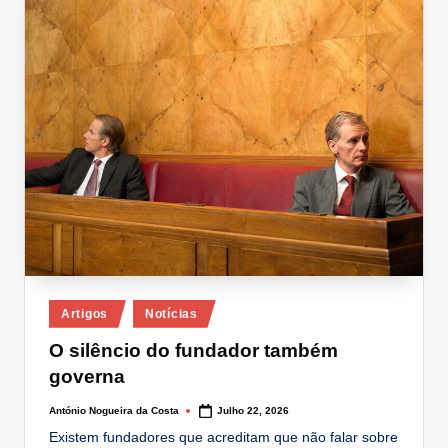
lt
i
n
g
.
p
t
Posted
Artigos
Notícias
in
O silêncio do fundador também
governa
António Nogueira da Costa
Julho 22, 2026
Posted
by
Existem fundadores que acreditam que não falar sobre