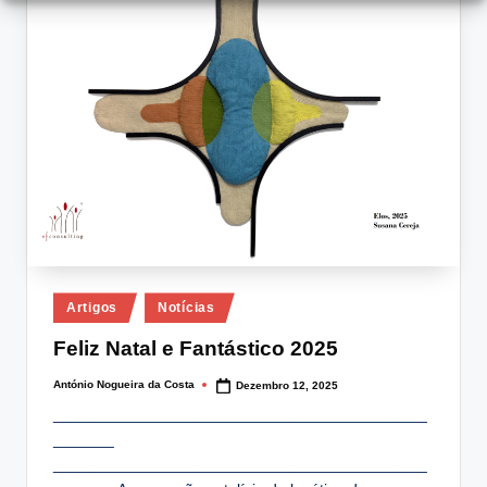
Posted
Artigos
Notícias
in
Feliz Natal e Fantástico 2025
António Nogueira da Costa
Dezembro 12, 2025
Posted
by
___________________________________________
_______
___________________________________________