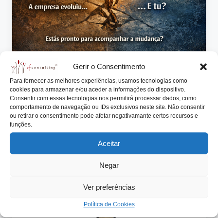
Gerir o Consentimento
Para fornecer as melhores experiências, usamos tecnologias como
Posted
Artigos
Notícias
cookies para armazenar e/ou aceder a informações do dispositivo.
in
Consentir com essas tecnologias nos permitirá processar dados, como
A tua empresa mudou contigo?
comportamento de navegação ou IDs exclusivos neste site. Não consentir
ou retirar o consentimento pode afetar negativamante certos recursos e
António Nogueira da Costa
Abril 16, 2026
Posted
funções.
by
A empresa mudou para se adaptar ao novo contexto.
Aceitar
E tu?
Read More
Negar
Ver preferências
Política de Cookies