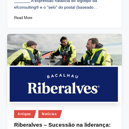
_______ A expressão natalícia do logótipo da
efconsulting® e o "selo" do postal (baseado…
Read More
Posted
Artigos
Notícias
in
Riberalves – Sucessão na liderança: