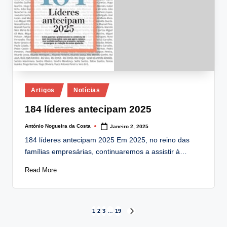
Posted
Artigos
Notícias
in
184 líderes antecipam 2025
António Nogueira da Costa
Janeiro 2, 2025
Posted
by
184 líderes antecipam 2025 Em 2025, no reino das
famílias empresárias, continuaremos a assistir à…
Read More
Paginação
1
2
3
…
19
NEXT
PAGE