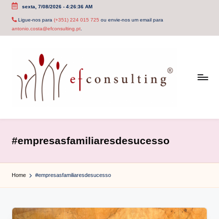
sexta, 7/08/2026
-
4:26:37 AM
Skip
Ligue-nos para
(+351) 224 015 725
ou envie-nos um email para
antonio.costa@efconsulting.pt
.
to
content
e
f
#empresasfamiliaresdesucesso
c
o
Home
#empresasfamiliaresdesucesso
n
s
u