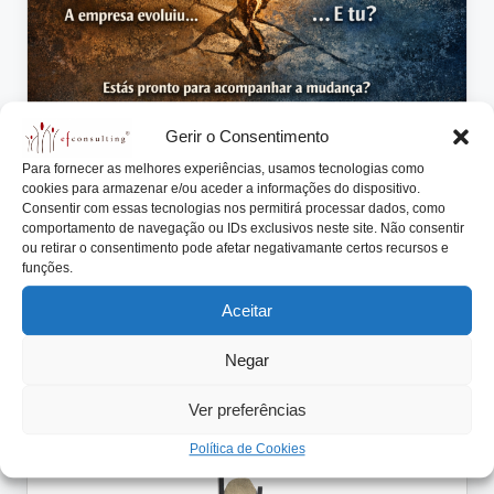
Gerir o Consentimento
Para fornecer as melhores experiências, usamos tecnologias como
Posted
cookies para armazenar e/ou aceder a informações do dispositivo.
Artigos
Notícias
Consentir com essas tecnologias nos permitirá processar dados, como
in
comportamento de navegação ou IDs exclusivos neste site. Não consentir
A tua empresa mudou contigo?
ou retirar o consentimento pode afetar negativamante certos recursos e
funções.
António Nogueira da Costa
Abril 16, 2026
Posted
by
A empresa mudou para se adaptar ao novo contexto.
Aceitar
E tu?
Negar
Read More
Ver preferências
Política de Cookies