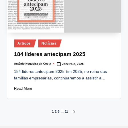
Posted
Artigos
Notícias
in
184 líderes antecipam 2025
António Nogueira da Costa
Janeiro 2, 2025
Posted
by
184 líderes antecipam 2025 Em 2025, no reino das
famílias empresárias, continuaremos a assistir à…
Read More
Paginação
1
2
3
…
11
NEXT
PAGE
dos