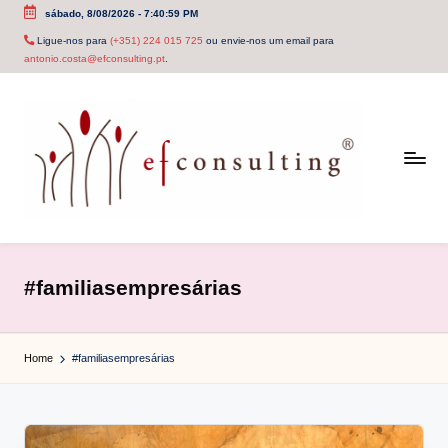
sábado, 8/08/2026
-
7:41:00 PM
Skip
Ligue-nos para
(+351) 224 015 725
ou envie-nos um email para
antonio.costa@efconsulting.pt
.
to
content
e
f
#familiasempresárias
c
o
Home
#familiasempresárias
n
s
u