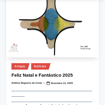
Posted
Artigos
Notícias
in
Feliz Natal e Fantástico 2025
António Nogueira da Costa
Dezembro 12, 2025
Posted
by
___________________________________________
_______
___________________________________________