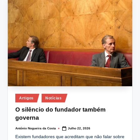
lt
i
n
g
.
p
t
Posted
Artigos
Notícias
in
O silêncio do fundador também
governa
António Nogueira da Costa
Julho 22, 2026
Posted
by
Existem fundadores que acreditam que não falar sobre