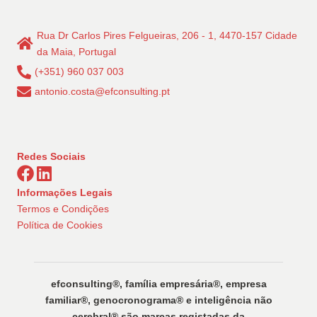
conteúdos
Rua Dr Carlos Pires Felgueiras, 206 - 1, 4470-157 Cidade
da Maia, Portugal
(+351) 960 037 003
antonio.costa@efconsulting.pt
Redes Sociais
Informações Legais
Termos e Condições
Política de Cookies
efconsulting®️, família empresária®️, empresa
familiar®️, genocronograma®️ e inteligência não
cerebral®️ são marcas registadas da