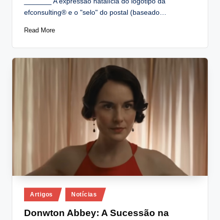
_______ A expressão natalícia do logótipo da
efconsulting® e o "selo" do postal (baseado…
Read More
Posted
Artigos
Notícias
in
Donwton Abbey: A Sucessão na