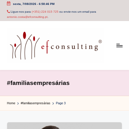
sexta, 7/08/2026
-
6:58:46 PM
Skip
Ligue-nos para
(+351) 224 015 725
ou envie-nos um email para
antonio.costa@efconsulting.pt
.
to
content
e
f
#familiasempresárias
c
o
Home
#familiasempresárias
Page 3
n
s
u