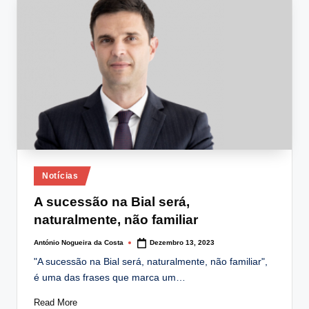
lt
i
n
g
.
p
t
Posted
Notícias
in
A sucessão na Bial será,
naturalmente, não familiar
António Nogueira da Costa
Dezembro 13, 2023
Posted
by
"A sucessão na Bial será, naturalmente, não familiar",
é uma das frases que marca um…
Read More