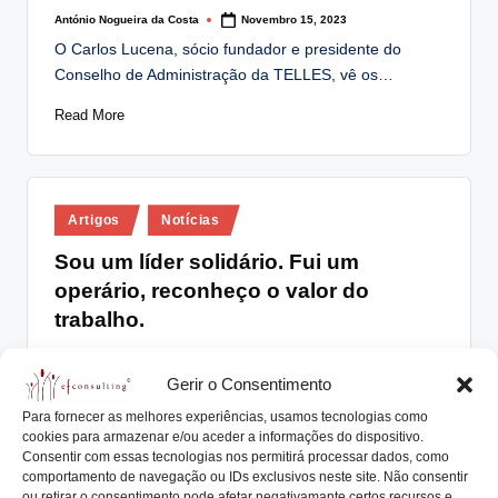
António Nogueira da Costa
Novembro 15, 2023
Posted
by
O Carlos Lucena, sócio fundador e presidente do
Conselho de Administração da TELLES, vê os…
Read More
Posted
Artigos
Notícias
in
Sou um líder solidário. Fui um
operário, reconheço o valor do
trabalho.
António Nogueira da Costa
Outubro 26, 2023
Posted
by
Gerir o Consentimento
"Sou um líder solidário. Fui um operário, reconheço o
valor do trabalho", é assim uma…
Para fornecer as melhores experiências, usamos tecnologias como
cookies para armazenar e/ou aceder a informações do dispositivo.
Read More
Consentir com essas tecnologias nos permitirá processar dados, como
comportamento de navegação ou IDs exclusivos neste site. Não consentir
ou retirar o consentimento pode afetar negativamante certos recursos e