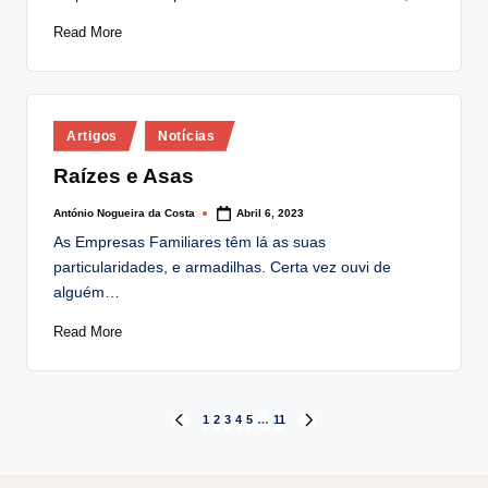
Read More
Posted
Artigos
Notícias
in
Raízes e Asas
António Nogueira da Costa
Abril 6, 2023
Posted
by
As Empresas Familiares têm lá as suas
particularidades, e armadilhas. Certa vez ouvi de
alguém…
Read More
Paginação
1
2
3
4
5
…
11
PREVIOUS
NEXT
PAGE
PAGE
dos