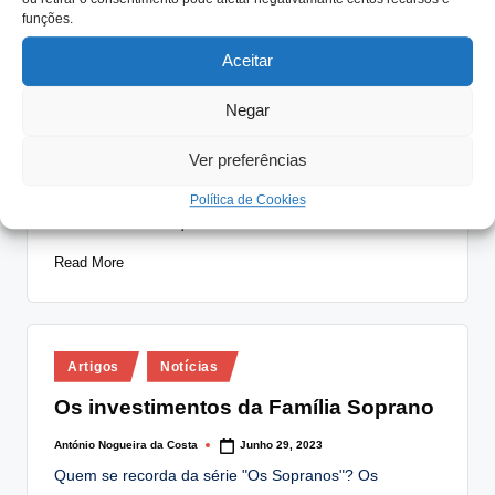
funções.
Posted
Aceitar
Artigos
Notícias
in
O Princípio Anna Karenina e a Utopia
Negar
da Felicidade
Ver preferências
António Nogueira da Costa
Agosto 23, 2023
Posted
by
O Princípio Anna Karenina e a Utopia da Felicidade
Política de Cookies
Existe uma frase que se tornou…
Read More
Posted
Artigos
Notícias
in
Os investimentos da Família Soprano
António Nogueira da Costa
Junho 29, 2023
Posted
by
Quem se recorda da série "Os Sopranos"? Os