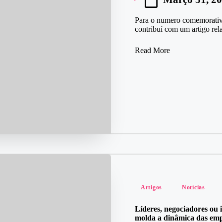
Para o numero comemorativ
contribuí com um artigo r
Read More
Posted
Artigos
Notícias
in
Líderes, negociadores ou
molda a dinâmica das emp