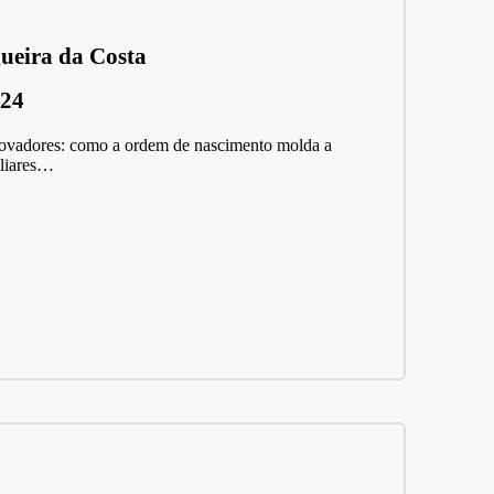
ueira da Costa
024
novadores: como a ordem de nascimento molda a
iliares…