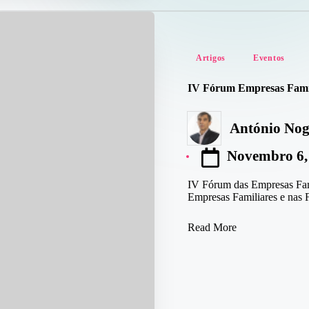
Posted
Artigos
Eventos
in
IV Fórum Empresas Famili
António Nog
Posted
by
Novembro 6,
IV Fórum das Empresas Famil
Empresas Familiares e nas
Read More