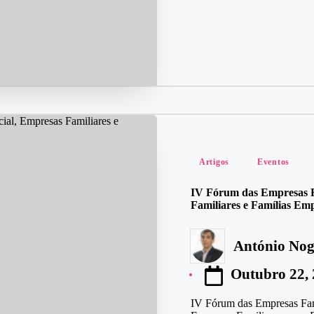
Posted
Artigos
Eventos
in
IV Fórum das Empresas Fam
Familiares e Famílias Em
António Nog
Posted
by
Outubro 22,
IV Fórum das Empresas Famil