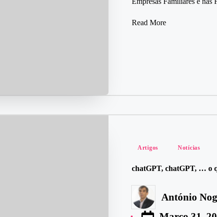
Empresas Familiares e nas
Read More
Posted
Artigos
Notícias
in
chatGPT, chatGPT, … o qu
António Nog
Posted
by
Março 31, 2