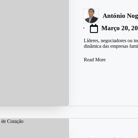
António Nog
Posted
by
Março 20, 2
Líderes, negociadores ou i
dinâmica das empresas fam
Read More
Posted