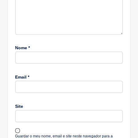
Nome
*
A
lt
Email
*
e
r
n
a
Site
ti
v
e
:
Guardar o meu nome, email e site neste navegador para a