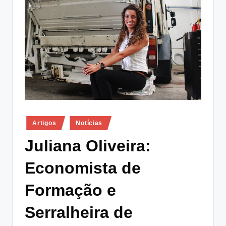
lt
i
n
g
.
p
t
Posted
Artigos
Notícias
in
Juliana Oliveira:
Economista de
Formação e
Serralheira de