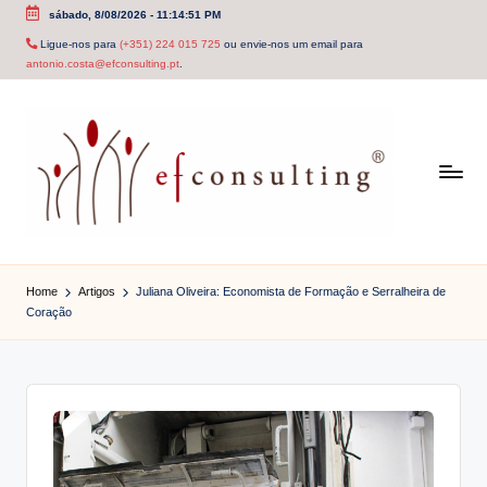
sábado, 8/08/2026
-
11:14:52 PM
Skip
Ligue-nos para
(+351) 224 015 725
ou envie-nos um email para
antonio.costa@efconsulting.pt
.
to
content
e
f
Home
Artigos
Juliana Oliveira: Economista de Formação e Serralheira de
Coração
c
o
n
s
u