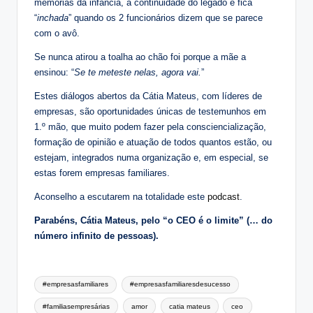
memórias da infância, à continuidade do legado e fica
“
inchada
” quando os 2 funcionários dizem que se parece
com o avô.
Se nunca atirou a toalha ao chão foi porque a mãe a
ensinou: “
Se te meteste nelas, agora vai.
”
Estes diálogos abertos da Cátia Mateus, com líderes de
empresas, são oportunidades únicas de testemunhos em
1.º mão, que muito podem fazer pela consciencialização,
formação de opinião e atuação de todos quantos estão, ou
estejam, integrados numa organização e, em especial, se
estas forem empresas familiares.
Aconselho a escutarem na totalidade este
podcast
.
Parabéns, Cátia Mateus, pelo “o CEO é o limite” (… do
número infinito de pessoas).
Tags:
#empresasfamiliares
#empresasfamiliaresdesucesso
#familiasempresárias
amor
catia mateus
ceo