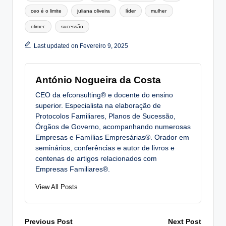
ceo é o limite
juliana oliveira
líder
mulher
olimec
sucessão
Last updated on Fevereiro 9, 2025
António Nogueira da Costa
CEO da efconsulting® e docente do ensino
superior. Especialista na elaboração de
Protocolos Familiares, Planos de Sucessão,
Órgãos de Governo, acompanhando numerosas
Empresas e Famílias Empresárias®. Orador em
seminários, conferências e autor de livros e
centenas de artigos relacionados com
Empresas Familiares®.
View All Posts
Post
Previous Post
Next Post