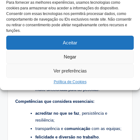
Para fornecer as melhores experiências, usamos tecnologias como
cookies para armazenar e/ou aceder a informações do dispositivo.
Consentir com essas tecnologias nos permitirá processar dados, como
comportamento de navegação ou IDs exclusivos neste site. Não consentir
ou retirar o consentimento pode afetar negativamante certos recursos e
funções.
Qualquer recrutamento é um desafio. A maioria
Aceitar
são para chão de fábrica – serralheiros,
mecânicos, … e muita gente não o quer ser.
Negar
Os cargos de chefias intermédias são só
mulheres.
Ver preferências
Muitas aparecem porque se inspiram nela.
Política de Cookies
Pouca rotatividade por assumir uma gestão
muito direcionada para as pessoas.
Competências que considera essenciais:
acreditar no que se faz
, persistência e
resiliência;
transparência e
comunicação
com as equipas;
felicidade e diversão no trabalho
.