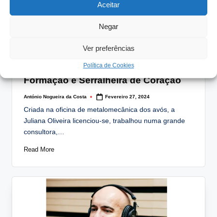
Aceitar
Negar
Ver preferências
Posted
Artigos
Notícias
in
Política de Cookies
Juliana Oliveira: Economista de
Formação e Serralheira de Coração
António Nogueira da Costa
Fevereiro 27, 2024
Posted
by
Criada na oficina de metalomecânica dos avós, a
Juliana Oliveira licenciou-se, trabalhou numa grande
consultora,…
Read More