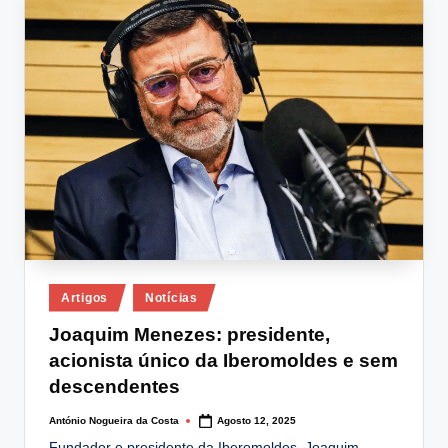
lt
i
n
g
.
p
t
Posted
Artigos
Notícias
in
Joaquim Menezes: presidente,
acionista único da Iberomoldes e sem
descendentes
António Nogueira da Costa
Agosto 12, 2025
Posted
by
Fundador e presidente da Iberomoldes. Joaquim