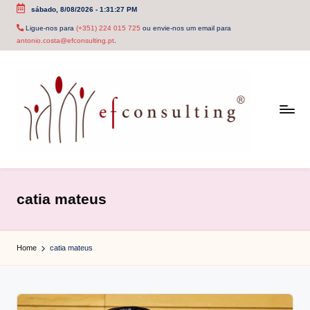
sábado, 8/08/2026
-
1:31:28 PM
Skip
Ligue-nos para
(+351) 224 015 725
ou envie-nos um email para
antonio.costa@efconsulting.pt
.
to
content
e
f
catia mateus
c
o
Home
catia mateus
n
s
u