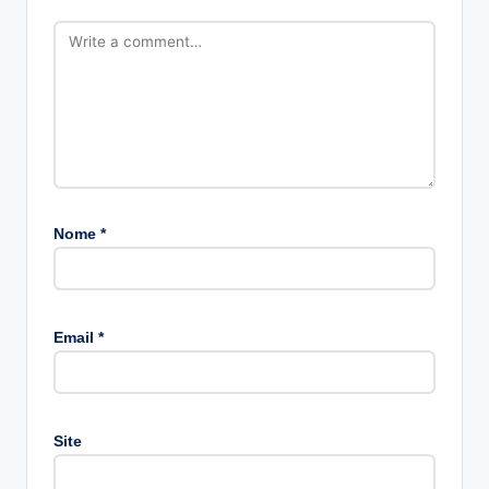
Nome
*
A
lt
Email
*
e
r
n
a
Site
ti
v