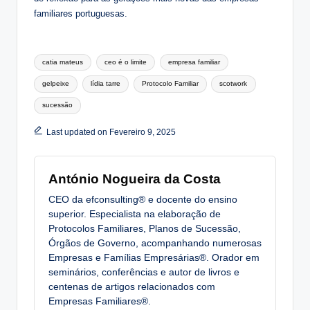
familiares portuguesas.
Tags:
catia mateus
ceo é o limite
empresa familiar
gelpeixe
lídia tarre
Protocolo Familiar
scotwork
sucessão
Last updated on Fevereiro 9, 2025
António Nogueira da Costa
CEO da efconsulting® e docente do ensino
superior. Especialista na elaboração de
Protocolos Familiares, Planos de Sucessão,
Órgãos de Governo, acompanhando numerosas
Empresas e Famílias Empresárias®. Orador em
seminários, conferências e autor de livros e
centenas de artigos relacionados com
Empresas Familiares®.