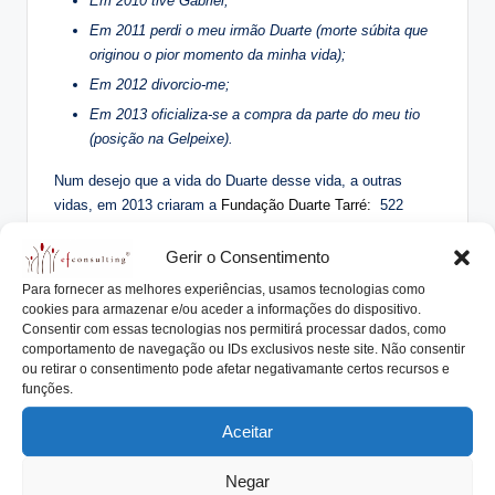
Em 2010 tive Gabriel;
Em 2011 perdi o meu irmão Duarte (morte súbita que
originou o pior momento da minha vida);
Em 2012 divorcio-me;
Em 2013 oficializa-se a compra da parte do meu tio
(posição na Gelpeixe).
Num desejo que a vida do Duarte desse vida, a outras
vidas, em 2013 criaram a
Fundação Duarte Tarré:
522
bolsas de estudo a 252 estudantes, além de madrinhas e
padrinhos para darem apoio a esses jovens.
Gerir o Consentimento
Para fornecer as melhores experiências, usamos tecnologias como
O que o contexto familiar lhe ensinou de mais valioso foram
cookies para armazenar e/ou aceder a informações do dispositivo.
as mensagens:
Consentir com essas tecnologias nos permitirá processar dados, como
comportamento de navegação ou IDs exclusivos neste site. Não consentir
ou retirar o consentimento pode afetar negativamante certos recursos e
funções.
Aceitar
Negar