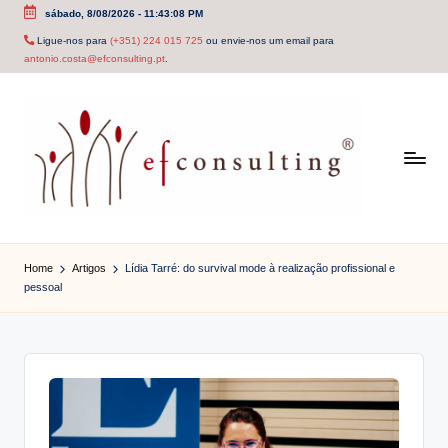
sábado, 8/08/2026
-
11:43:08 PM
Skip
Ligue-nos para
(+351) 224 015 725
ou envie-nos um email para
antonio.costa@efconsulting.pt
.
to
content
e
f
Home
Artigos
Lídia Tarré: do survival mode à realização profissional e
pessoal
c
o
n
s
u