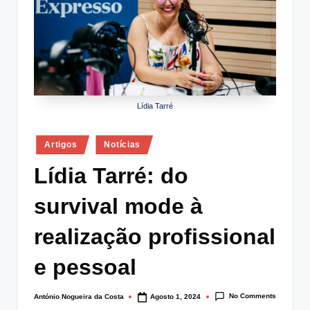
lt
i
n
g
.
Lídia Tarré
p
Posted
t
Artigos
Notícias
in
Lídia Tarré: do
survival mode à
realização profissional
e pessoal
No Comments
António Nogueira da Costa
Agosto 1, 2024
Posted
by